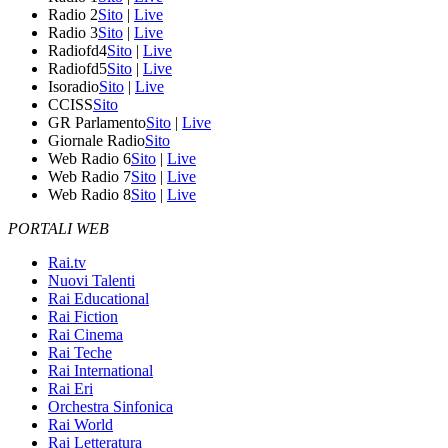
Radio 2
Sito
|
Live
Radio 3
Sito
|
Live
Radiofd4
Sito
|
Live
Radiofd5
Sito
|
Live
Isoradio
Sito
|
Live
CCISS
Sito
GR Parlamento
Sito
|
Live
Giornale Radio
Sito
Web Radio 6
Sito
|
Live
Web Radio 7
Sito
|
Live
Web Radio 8
Sito
|
Live
PORTALI WEB
Rai.tv
Nuovi Talenti
Rai Educational
Rai Fiction
Rai Cinema
Rai Teche
Rai International
Rai Eri
Orchestra Sinfonica
Rai World
Rai Letteratura