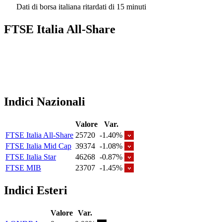
Dati di borsa italiana ritardati di 15 minuti
FTSE Italia All-Share
Indici Nazionali
Valore
Var.
FTSE Italia All-Share
25720
-1.40%
FTSE Italia Mid Cap
39374
-1.08%
FTSE Italia Star
46268
-0.87%
FTSE MIB
23707
-1.45%
Indici Esteri
Valore
Var.