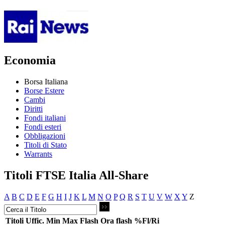
Economia
Borsa Italiana
Borse Estere
Cambi
Diritti
Fondi italiani
Fondi esteri
Obbligazioni
Titoli di Stato
Warrants
Titoli FTSE Italia All-Share
A
B
C
D
E
F
G
H
I
J
K
L
M
N
O
P
Q
R
S
T
U
V
W
X
Y
Z
Titoli
Uffic.
Min
Max
Flash
Ora flash
%Fl/Ri