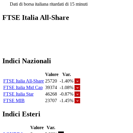
Dati di borsa italiana ritardati di 15 minuti
FTSE Italia All-Share
Indici Nazionali
Valore
Var.
FTSE Italia All-Share
25720
-1.40%
FTSE Italia Mid Cap
39374
-1.08%
FTSE Italia Star
46268
-0.87%
FTSE MIB
23707
-1.45%
Indici Esteri
Valore
Var.