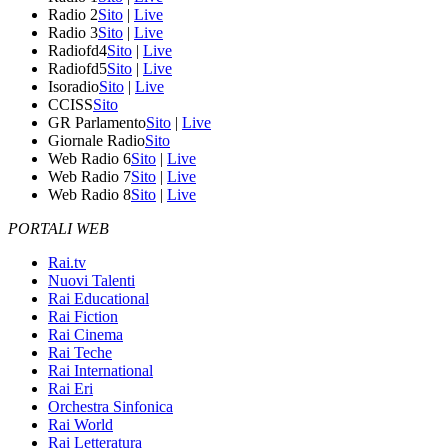
Radio 2
Sito
|
Live
Radio 3
Sito
|
Live
Radiofd4
Sito
|
Live
Radiofd5
Sito
|
Live
Isoradio
Sito
|
Live
CCISS
Sito
GR Parlamento
Sito
|
Live
Giornale Radio
Sito
Web Radio 6
Sito
|
Live
Web Radio 7
Sito
|
Live
Web Radio 8
Sito
|
Live
PORTALI WEB
Rai.tv
Nuovi Talenti
Rai Educational
Rai Fiction
Rai Cinema
Rai Teche
Rai International
Rai Eri
Orchestra Sinfonica
Rai World
Rai Letteratura