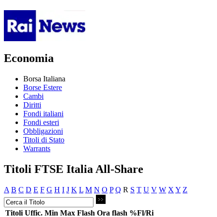
Economia
Borsa Italiana
Borse Estere
Cambi
Diritti
Fondi italiani
Fondi esteri
Obbligazioni
Titoli di Stato
Warrants
Titoli FTSE Italia All-Share
A
B
C
D
E
F
G
H
I
J
K
L
M
N
O
P
Q
R
S
T
U
V
W
X
Y
Z
Titoli
Uffic.
Min
Max
Flash
Ora flash
%Fl/Ri