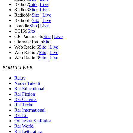
Radio 2
Sito
|
Live
Radio 3
Sito
|
Live
Radiofd4
Sito
|
Live
Radiofd5
Sito
|
Live
Isoradio
Sito
|
Live
CCISS
Sito
GR Parlamento
Sito
|
Live
Giornale Radio
Sito
Web Radio 6
Sito
|
Live
Web Radio 7
Sito
|
Live
Web Radio 8
Sito
|
Live
PORTALI WEB
Rai.tv
Nuovi Talenti
Rai Educational
Rai Fiction
Rai Cinema
Rai Teche
Rai International
Rai Eri
Orchestra Sinfonica
Rai World
Rai Letteratura