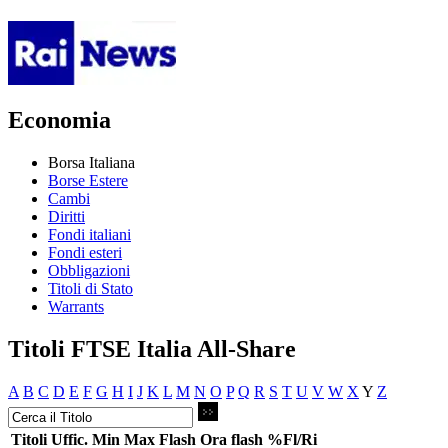
Economia
Borsa Italiana
Borse Estere
Cambi
Diritti
Fondi italiani
Fondi esteri
Obbligazioni
Titoli di Stato
Warrants
Titoli FTSE Italia All-Share
A
B
C
D
E
F
G
H
I
J
K
L
M
N
O
P
Q
R
S
T
U
V
W
X
Y
Z
Titoli
Uffic.
Min
Max
Flash
Ora flash
%Fl/Ri