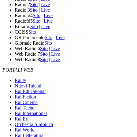
Radio 2
Sito
|
Live
Radio 3
Sito
|
Live
Radiofd4
Sito
|
Live
Radiofd5
Sito
|
Live
Isoradio
Sito
|
Live
CCISS
Sito
GR Parlamento
Sito
|
Live
Giornale Radio
Sito
Web Radio 6
Sito
|
Live
Web Radio 7
Sito
|
Live
Web Radio 8
Sito
|
Live
PORTALI WEB
Rai.tv
Nuovi Talenti
Rai Educational
Rai Fiction
Rai Cinema
Rai Teche
Rai International
Rai Eri
Orchestra Sinfonica
Rai World
Rai Letteratura