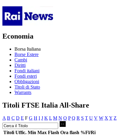
Economia
Borsa Italiana
Borse Estere
Cambi
Diritti
Fondi italiani
Fondi esteri
Obbligazioni
Titoli di Stato
Warrants
Titoli FTSE Italia All-Share
A
B
C
D
E
F
G
H
I
J
K
L
M
N
O
P
Q
R
S
T
U
V
W
X
Y
Z
Titoli
Uffic.
Min
Max
Flash
Ora flash
%Fl/Ri