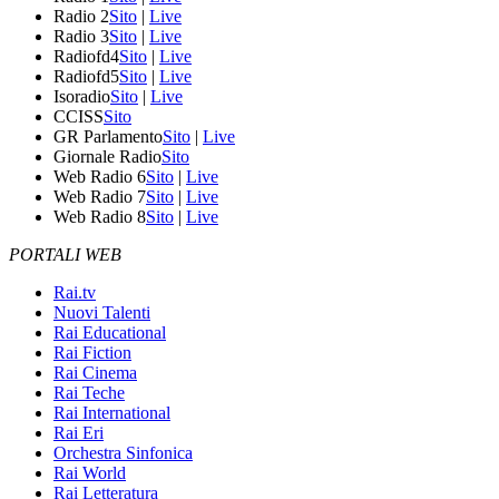
Radio 2
Sito
|
Live
Radio 3
Sito
|
Live
Radiofd4
Sito
|
Live
Radiofd5
Sito
|
Live
Isoradio
Sito
|
Live
CCISS
Sito
GR Parlamento
Sito
|
Live
Giornale Radio
Sito
Web Radio 6
Sito
|
Live
Web Radio 7
Sito
|
Live
Web Radio 8
Sito
|
Live
PORTALI WEB
Rai.tv
Nuovi Talenti
Rai Educational
Rai Fiction
Rai Cinema
Rai Teche
Rai International
Rai Eri
Orchestra Sinfonica
Rai World
Rai Letteratura