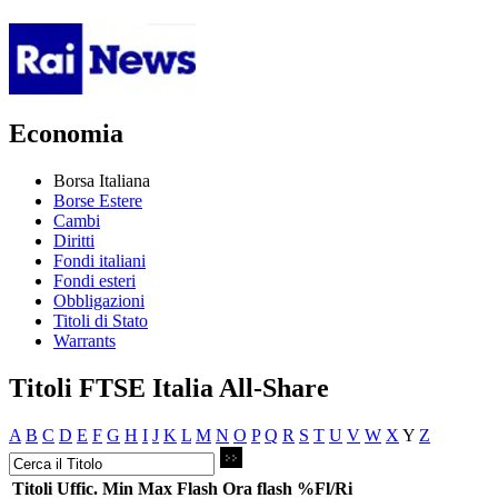
Economia
Borsa Italiana
Borse Estere
Cambi
Diritti
Fondi italiani
Fondi esteri
Obbligazioni
Titoli di Stato
Warrants
Titoli FTSE Italia All-Share
A
B
C
D
E
F
G
H
I
J
K
L
M
N
O
P
Q
R
S
T
U
V
W
X
Y
Z
Titoli
Uffic.
Min
Max
Flash
Ora flash
%Fl/Ri