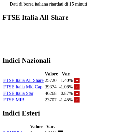
Dati di borsa italiana ritardati di 15 minuti
FTSE Italia All-Share
Indici Nazionali
Valore
Var.
FTSE Italia All-Share
25720
-1.40%
FTSE Italia Mid Cap
39374
-1.08%
FTSE Italia Star
46268
-0.87%
FTSE MIB
23707
-1.45%
Indici Esteri
Valore
Var.