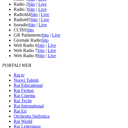
Radio 2
Sito
|
Live
Radio 3
Sito
|
Live
Radiofd4
Sito
|
Live
Radiofd5
Sito
|
Live
Isoradio
Sito
|
Live
CCISS
Sito
GR Parlamento
Sito
|
Live
Giornale Radio
Sito
Web Radio 6
Sito
|
Live
Web Radio 7
Sito
|
Live
Web Radio 8
Sito
|
Live
PORTALI WEB
Rai.tv
Nuovi Talenti
Rai Educational
Rai Fiction
Rai Cinema
Rai Teche
Rai International
Rai Eri
Orchestra Sinfonica
Rai World
Rai Letteratura