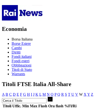
Economia
Borsa Italiana
Borse Estere
Cambi
Diritti
Fondi italiani
Fondi esteri
Obbligazioni
Titoli di Stato
Warrants
Titoli FTSE Italia All-Share
A
B
C
D
E
F
G
H
I
J
K
L
M
N
O
P
Q
R
S
T
U
V
W
X
Y
Z
Titoli
Uffic.
Min
Max
Flash
Ora flash
%Fl/Ri