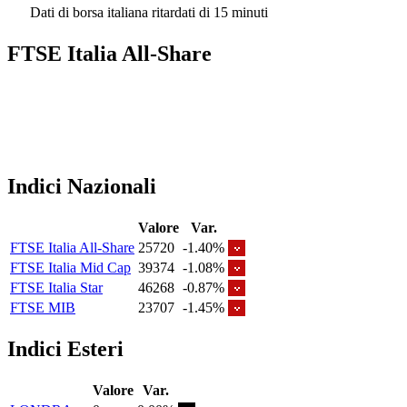
Dati di borsa italiana ritardati di 15 minuti
FTSE Italia All-Share
Indici Nazionali
Valore
Var.
FTSE Italia All-Share
25720
-1.40%
FTSE Italia Mid Cap
39374
-1.08%
FTSE Italia Star
46268
-0.87%
FTSE MIB
23707
-1.45%
Indici Esteri
Valore
Var.