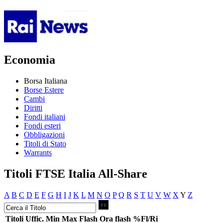
Economia
Borsa Italiana
Borse Estere
Cambi
Diritti
Fondi italiani
Fondi esteri
Obbligazioni
Titoli di Stato
Warrants
Titoli FTSE Italia All-Share
A
B
C
D
E
F
G
H
I
J
K
L
M
N
O
P
Q
R
S
T
U
V
W
X
Y
Z
Titoli
Uffic.
Min
Max
Flash
Ora flash
%Fl/Ri