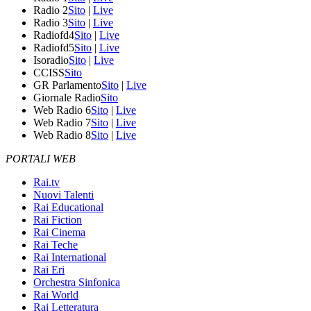
Radio 2
Sito
|
Live
Radio 3
Sito
|
Live
Radiofd4
Sito
|
Live
Radiofd5
Sito
|
Live
Isoradio
Sito
|
Live
CCISS
Sito
GR Parlamento
Sito
|
Live
Giornale Radio
Sito
Web Radio 6
Sito
|
Live
Web Radio 7
Sito
|
Live
Web Radio 8
Sito
|
Live
PORTALI WEB
Rai.tv
Nuovi Talenti
Rai Educational
Rai Fiction
Rai Cinema
Rai Teche
Rai International
Rai Eri
Orchestra Sinfonica
Rai World
Rai Letteratura