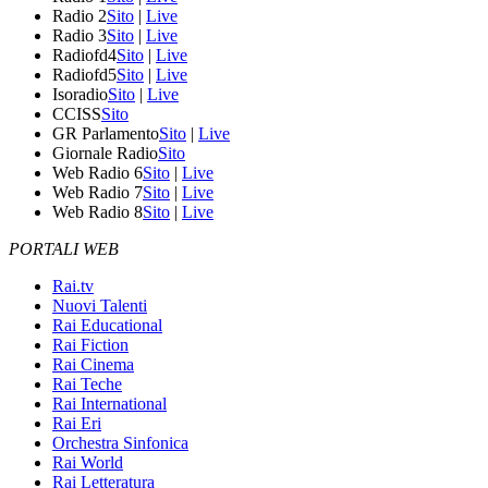
Radio 2
Sito
|
Live
Radio 3
Sito
|
Live
Radiofd4
Sito
|
Live
Radiofd5
Sito
|
Live
Isoradio
Sito
|
Live
CCISS
Sito
GR Parlamento
Sito
|
Live
Giornale Radio
Sito
Web Radio 6
Sito
|
Live
Web Radio 7
Sito
|
Live
Web Radio 8
Sito
|
Live
PORTALI WEB
Rai.tv
Nuovi Talenti
Rai Educational
Rai Fiction
Rai Cinema
Rai Teche
Rai International
Rai Eri
Orchestra Sinfonica
Rai World
Rai Letteratura