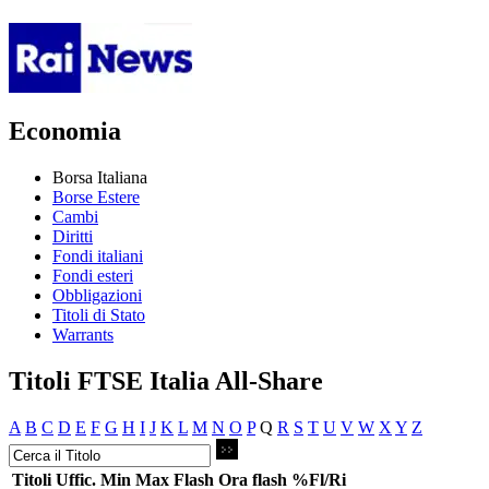
Economia
Borsa Italiana
Borse Estere
Cambi
Diritti
Fondi italiani
Fondi esteri
Obbligazioni
Titoli di Stato
Warrants
Titoli FTSE Italia All-Share
A
B
C
D
E
F
G
H
I
J
K
L
M
N
O
P
Q
R
S
T
U
V
W
X
Y
Z
Titoli
Uffic.
Min
Max
Flash
Ora flash
%Fl/Ri