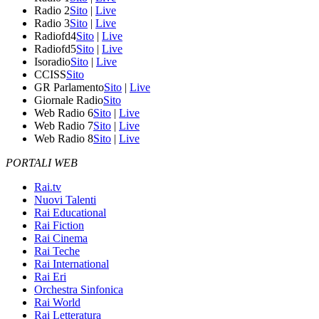
Radio 2
Sito
|
Live
Radio 3
Sito
|
Live
Radiofd4
Sito
|
Live
Radiofd5
Sito
|
Live
Isoradio
Sito
|
Live
CCISS
Sito
GR Parlamento
Sito
|
Live
Giornale Radio
Sito
Web Radio 6
Sito
|
Live
Web Radio 7
Sito
|
Live
Web Radio 8
Sito
|
Live
PORTALI WEB
Rai.tv
Nuovi Talenti
Rai Educational
Rai Fiction
Rai Cinema
Rai Teche
Rai International
Rai Eri
Orchestra Sinfonica
Rai World
Rai Letteratura