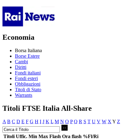
Economia
Borsa Italiana
Borse Estere
Cambi
Diritti
Fondi italiani
Fondi esteri
Obbligazioni
Titoli di Stato
Warrants
Titoli FTSE Italia All-Share
A
B
C
D
E
F
G
H
I
J
K
L
M
N
O
P
Q
R
S
T
U
V
W
X
Y
Z
Titoli
Uffic.
Min
Max
Flash
Ora flash
%Fl/Ri