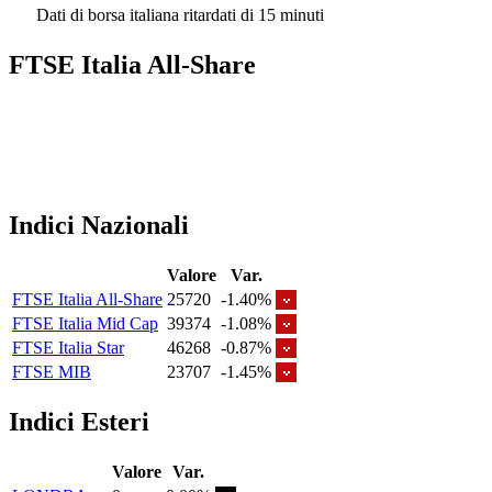
Dati di borsa italiana ritardati di 15 minuti
FTSE Italia All-Share
Indici Nazionali
Valore
Var.
FTSE Italia All-Share
25720
-1.40%
FTSE Italia Mid Cap
39374
-1.08%
FTSE Italia Star
46268
-0.87%
FTSE MIB
23707
-1.45%
Indici Esteri
Valore
Var.