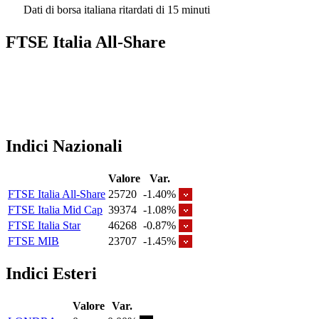
Dati di borsa italiana ritardati di 15 minuti
FTSE Italia All-Share
Indici Nazionali
Valore
Var.
FTSE Italia All-Share
25720
-1.40%
FTSE Italia Mid Cap
39374
-1.08%
FTSE Italia Star
46268
-0.87%
FTSE MIB
23707
-1.45%
Indici Esteri
Valore
Var.