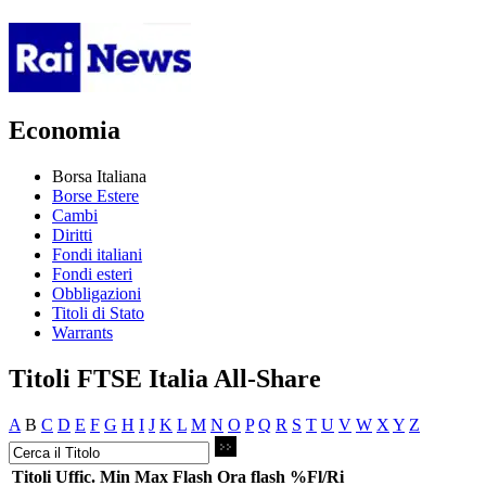
Economia
Borsa Italiana
Borse Estere
Cambi
Diritti
Fondi italiani
Fondi esteri
Obbligazioni
Titoli di Stato
Warrants
Titoli FTSE Italia All-Share
A
B
C
D
E
F
G
H
I
J
K
L
M
N
O
P
Q
R
S
T
U
V
W
X
Y
Z
Titoli
Uffic.
Min
Max
Flash
Ora flash
%Fl/Ri