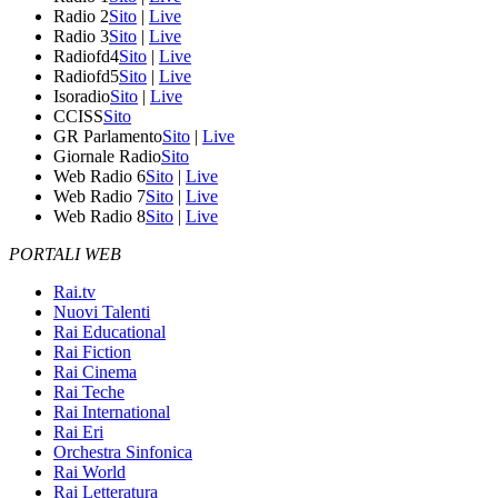
Radio 2
Sito
|
Live
Radio 3
Sito
|
Live
Radiofd4
Sito
|
Live
Radiofd5
Sito
|
Live
Isoradio
Sito
|
Live
CCISS
Sito
GR Parlamento
Sito
|
Live
Giornale Radio
Sito
Web Radio 6
Sito
|
Live
Web Radio 7
Sito
|
Live
Web Radio 8
Sito
|
Live
PORTALI WEB
Rai.tv
Nuovi Talenti
Rai Educational
Rai Fiction
Rai Cinema
Rai Teche
Rai International
Rai Eri
Orchestra Sinfonica
Rai World
Rai Letteratura