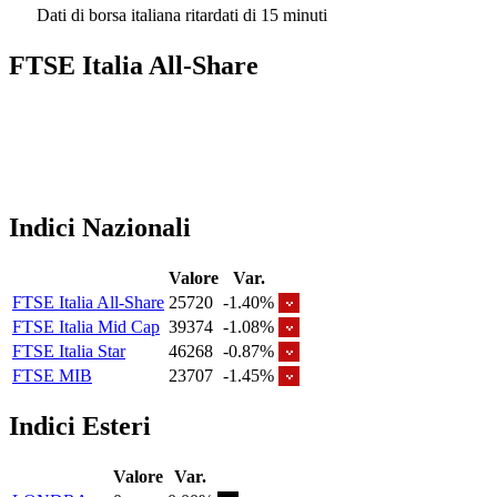
Dati di borsa italiana ritardati di 15 minuti
FTSE Italia All-Share
Indici Nazionali
Valore
Var.
FTSE Italia All-Share
25720
-1.40%
FTSE Italia Mid Cap
39374
-1.08%
FTSE Italia Star
46268
-0.87%
FTSE MIB
23707
-1.45%
Indici Esteri
Valore
Var.