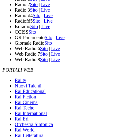
Radio 2
Sito
|
Live
Radio 3
Sito
|
Live
Radiofd4
Sito
|
Live
Radiofd5
Sito
|
Live
Isoradio
Sito
|
Live
CCISS
Sito
GR Parlamento
Sito
|
Live
Giornale Radio
Sito
Web Radio 6
Sito
|
Live
Web Radio 7
Sito
|
Live
Web Radio 8
Sito
|
Live
PORTALI WEB
Rai.tv
Nuovi Talenti
Rai Educational
Rai Fiction
Rai Cinema
Rai Teche
Rai International
Rai Eri
Orchestra Sinfonica
Rai World
Rai Letteratura