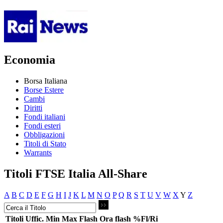
Economia
Borsa Italiana
Borse Estere
Cambi
Diritti
Fondi italiani
Fondi esteri
Obbligazioni
Titoli di Stato
Warrants
Titoli FTSE Italia All-Share
A
B
C
D
E
F
G
H
I
J
K
L
M
N
O
P
Q
R
S
T
U
V
W
X
Y
Z
Titoli
Uffic.
Min
Max
Flash
Ora flash
%Fl/Ri