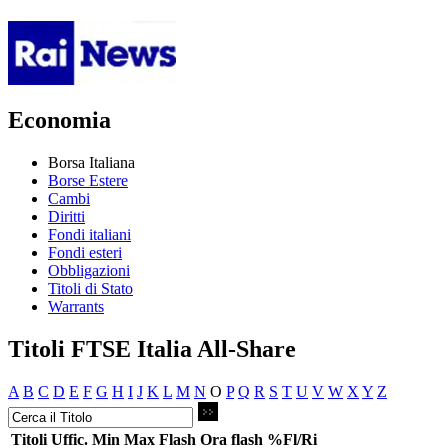
Economia
Borsa Italiana
Borse Estere
Cambi
Diritti
Fondi italiani
Fondi esteri
Obbligazioni
Titoli di Stato
Warrants
Titoli FTSE Italia All-Share
A
B
C
D
E
F
G
H
I
J
K
L
M
N
O
P
Q
R
S
T
U
V
W
X
Y
Z
Titoli
Uffic.
Min
Max
Flash
Ora flash
%Fl/Ri