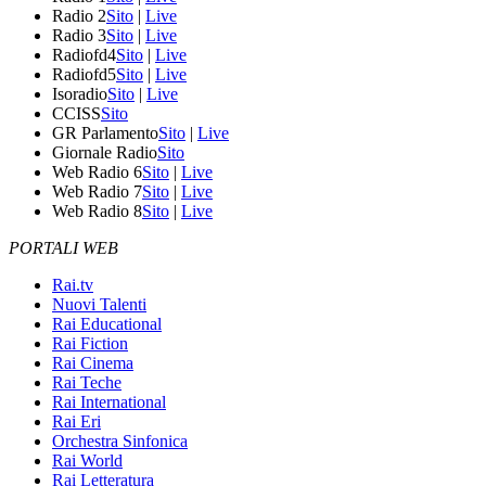
Radio 2
Sito
|
Live
Radio 3
Sito
|
Live
Radiofd4
Sito
|
Live
Radiofd5
Sito
|
Live
Isoradio
Sito
|
Live
CCISS
Sito
GR Parlamento
Sito
|
Live
Giornale Radio
Sito
Web Radio 6
Sito
|
Live
Web Radio 7
Sito
|
Live
Web Radio 8
Sito
|
Live
PORTALI WEB
Rai.tv
Nuovi Talenti
Rai Educational
Rai Fiction
Rai Cinema
Rai Teche
Rai International
Rai Eri
Orchestra Sinfonica
Rai World
Rai Letteratura