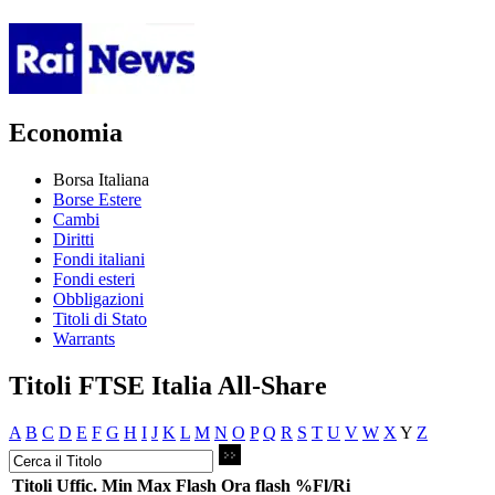
Economia
Borsa Italiana
Borse Estere
Cambi
Diritti
Fondi italiani
Fondi esteri
Obbligazioni
Titoli di Stato
Warrants
Titoli FTSE Italia All-Share
A
B
C
D
E
F
G
H
I
J
K
L
M
N
O
P
Q
R
S
T
U
V
W
X
Y
Z
Titoli
Uffic.
Min
Max
Flash
Ora flash
%Fl/Ri