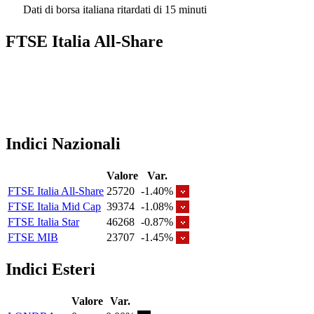
Dati di borsa italiana ritardati di 15 minuti
FTSE Italia All-Share
Indici Nazionali
Valore
Var.
FTSE Italia All-Share
25720
-1.40%
FTSE Italia Mid Cap
39374
-1.08%
FTSE Italia Star
46268
-0.87%
FTSE MIB
23707
-1.45%
Indici Esteri
Valore
Var.