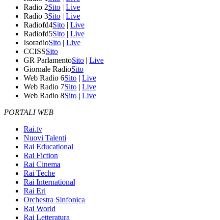
Radio 2
Sito
|
Live
Radio 3
Sito
|
Live
Radiofd4
Sito
|
Live
Radiofd5
Sito
|
Live
Isoradio
Sito
|
Live
CCISS
Sito
GR Parlamento
Sito
|
Live
Giornale Radio
Sito
Web Radio 6
Sito
|
Live
Web Radio 7
Sito
|
Live
Web Radio 8
Sito
|
Live
PORTALI WEB
Rai.tv
Nuovi Talenti
Rai Educational
Rai Fiction
Rai Cinema
Rai Teche
Rai International
Rai Eri
Orchestra Sinfonica
Rai World
Rai Letteratura