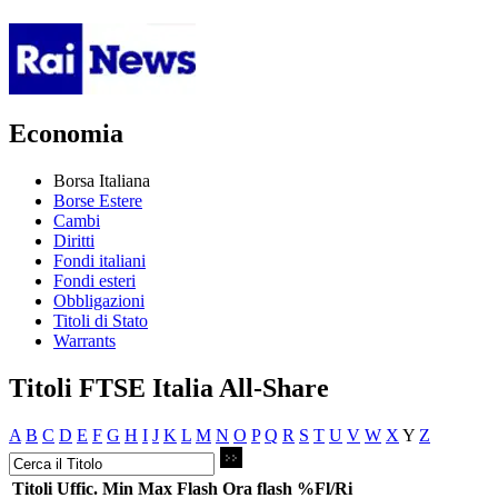
Economia
Borsa Italiana
Borse Estere
Cambi
Diritti
Fondi italiani
Fondi esteri
Obbligazioni
Titoli di Stato
Warrants
Titoli FTSE Italia All-Share
A
B
C
D
E
F
G
H
I
J
K
L
M
N
O
P
Q
R
S
T
U
V
W
X
Y
Z
Titoli
Uffic.
Min
Max
Flash
Ora flash
%Fl/Ri