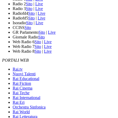
Radio 2
Sito
|
Live
Radio 3
Sito
|
Live
Radiofd4
Sito
|
Live
Radiofd5
Sito
|
Live
Isoradio
Sito
|
Live
CCISS
Sito
GR Parlamento
Sito
|
Live
Giornale Radio
Sito
Web Radio 6
Sito
|
Live
Web Radio 7
Sito
|
Live
Web Radio 8
Sito
|
Live
PORTALI WEB
Rai.tv
Nuovi Talenti
Rai Educational
Rai Fiction
Rai Cinema
Rai Teche
Rai International
Rai Eri
Orchestra Sinfonica
Rai World
Rai Letteratura