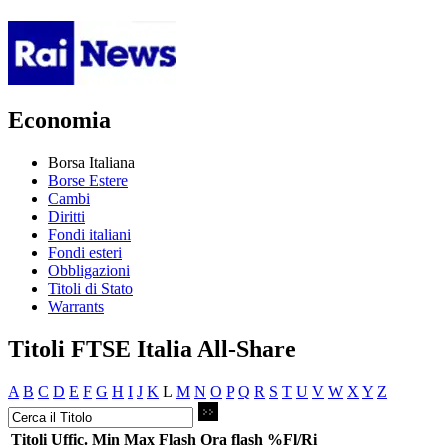
Economia
Borsa Italiana
Borse Estere
Cambi
Diritti
Fondi italiani
Fondi esteri
Obbligazioni
Titoli di Stato
Warrants
Titoli FTSE Italia All-Share
A
B
C
D
E
F
G
H
I
J
K
L
M
N
O
P
Q
R
S
T
U
V
W
X
Y
Z
Titoli
Uffic.
Min
Max
Flash
Ora flash
%Fl/Ri