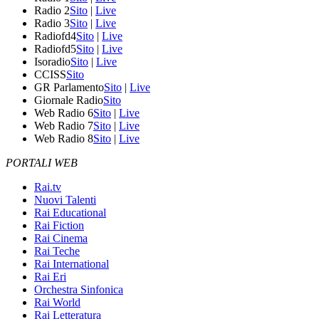
Radio 2
Sito
|
Live
Radio 3
Sito
|
Live
Radiofd4
Sito
|
Live
Radiofd5
Sito
|
Live
Isoradio
Sito
|
Live
CCISS
Sito
GR Parlamento
Sito
|
Live
Giornale Radio
Sito
Web Radio 6
Sito
|
Live
Web Radio 7
Sito
|
Live
Web Radio 8
Sito
|
Live
PORTALI WEB
Rai.tv
Nuovi Talenti
Rai Educational
Rai Fiction
Rai Cinema
Rai Teche
Rai International
Rai Eri
Orchestra Sinfonica
Rai World
Rai Letteratura