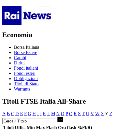
Economia
Borsa Italiana
Borse Estere
Cambi
Diritti
Fondi italiani
Fondi esteri
Obbligazioni
Titoli di Stato
Warrants
Titoli FTSE Italia All-Share
A
B
C
D
E
F
G
H
I
J
K
L
M
N
O
P
Q
R
S
T
U
V
W
X
Y
Z
Titoli
Uffic.
Min
Max
Flash
Ora flash
%Fl/Ri