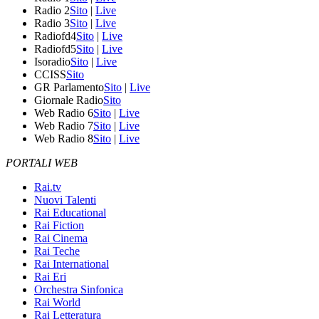
Radio 2
Sito
|
Live
Radio 3
Sito
|
Live
Radiofd4
Sito
|
Live
Radiofd5
Sito
|
Live
Isoradio
Sito
|
Live
CCISS
Sito
GR Parlamento
Sito
|
Live
Giornale Radio
Sito
Web Radio 6
Sito
|
Live
Web Radio 7
Sito
|
Live
Web Radio 8
Sito
|
Live
PORTALI WEB
Rai.tv
Nuovi Talenti
Rai Educational
Rai Fiction
Rai Cinema
Rai Teche
Rai International
Rai Eri
Orchestra Sinfonica
Rai World
Rai Letteratura