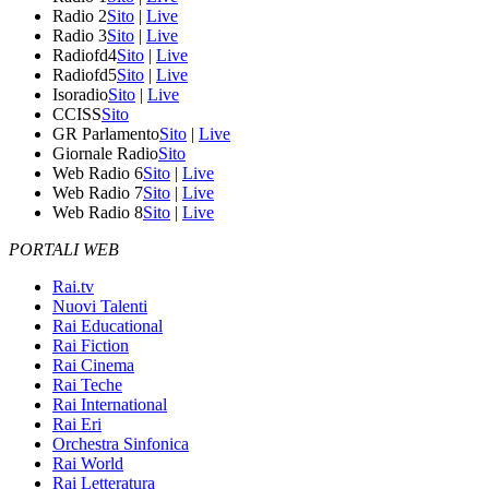
Radio 2
Sito
|
Live
Radio 3
Sito
|
Live
Radiofd4
Sito
|
Live
Radiofd5
Sito
|
Live
Isoradio
Sito
|
Live
CCISS
Sito
GR Parlamento
Sito
|
Live
Giornale Radio
Sito
Web Radio 6
Sito
|
Live
Web Radio 7
Sito
|
Live
Web Radio 8
Sito
|
Live
PORTALI WEB
Rai.tv
Nuovi Talenti
Rai Educational
Rai Fiction
Rai Cinema
Rai Teche
Rai International
Rai Eri
Orchestra Sinfonica
Rai World
Rai Letteratura