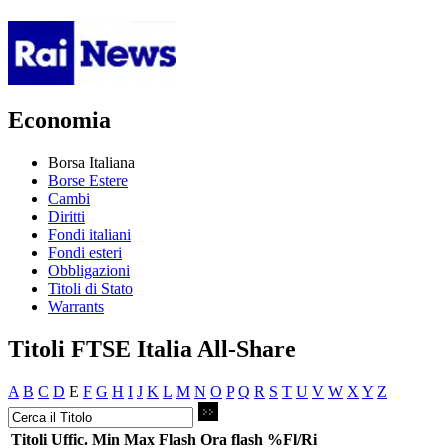
Economia
Borsa Italiana
Borse Estere
Cambi
Diritti
Fondi italiani
Fondi esteri
Obbligazioni
Titoli di Stato
Warrants
Titoli FTSE Italia All-Share
A
B
C
D
E
F
G
H
I
J
K
L
M
N
O
P
Q
R
S
T
U
V
W
X
Y
Z
Titoli
Uffic.
Min
Max
Flash
Ora flash
%Fl/Ri