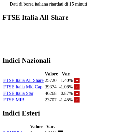
Dati di borsa italiana ritardati di 15 minuti
FTSE Italia All-Share
Indici Nazionali
Valore
Var.
FTSE Italia All-Share
25720
-1.40%
FTSE Italia Mid Cap
39374
-1.08%
FTSE Italia Star
46268
-0.87%
FTSE MIB
23707
-1.45%
Indici Esteri
Valore
Var.