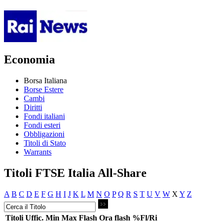
Economia
Borsa Italiana
Borse Estere
Cambi
Diritti
Fondi italiani
Fondi esteri
Obbligazioni
Titoli di Stato
Warrants
Titoli FTSE Italia All-Share
A
B
C
D
E
F
G
H
I
J
K
L
M
N
O
P
Q
R
S
T
U
V
W
X
Y
Z
Titoli
Uffic.
Min
Max
Flash
Ora flash
%Fl/Ri