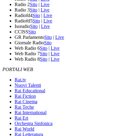
Radio 2
Sito
|
Live
Radio 3
Sito
|
Live
Radiofd4
Sito
|
Live
Radiofd5
Sito
|
Live
Isoradio
Sito
|
Live
CCISS
Sito
GR Parlamento
Sito
|
Live
Giornale Radio
Sito
Web Radio 6
Sito
|
Live
Web Radio 7
Sito
|
Live
Web Radio 8
Sito
|
Live
PORTALI WEB
Rai.tv
Nuovi Talenti
Rai Educational
Rai Fiction
Rai Cinema
Rai Teche
Rai International
Rai Eri
Orchestra Sinfonica
Rai World
Rai Letteratura