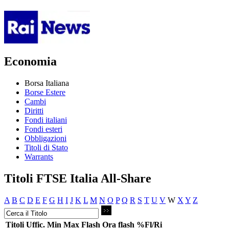
Economia
Borsa Italiana
Borse Estere
Cambi
Diritti
Fondi italiani
Fondi esteri
Obbligazioni
Titoli di Stato
Warrants
Titoli FTSE Italia All-Share
A
B
C
D
E
F
G
H
I
J
K
L
M
N
O
P
Q
R
S
T
U
V
W
X
Y
Z
Titoli
Uffic.
Min
Max
Flash
Ora flash
%Fl/Ri