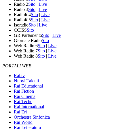
Radio 2
Sito
|
Live
Radio 3
Sito
|
Live
Radiofd4
Sito
|
Live
Radiofd5
Sito
|
Live
Isoradio
Sito
|
Live
CCISS
Sito
GR Parlamento
Sito
|
Live
Giornale Radio
Sito
Web Radio 6
Sito
|
Live
Web Radio 7
Sito
|
Live
Web Radio 8
Sito
|
Live
PORTALI WEB
Rai.tv
Nuovi Talenti
Rai Educational
Rai Fiction
Rai Cinema
Rai Teche
Rai International
Rai Eri
Orchestra Sinfonica
Rai World
Rai Letteratura