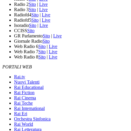
Radio 2
Sito
|
Live
Radio 3
Sito
|
Live
Radiofd4
Sito
|
Live
Radiofd5
Sito
|
Live
Isoradio
Sito
|
Live
CCISS
Sito
GR Parlamento
Sito
|
Live
Giornale Radio
Sito
Web Radio 6
Sito
|
Live
Web Radio 7
Sito
|
Live
Web Radio 8
Sito
|
Live
PORTALI WEB
Rai.tv
Nuovi Talenti
Rai Educational
Rai Fiction
Rai Cinema
Rai Teche
Rai International
Rai Eri
Orchestra Sinfonica
Rai World
Rai Letteratura