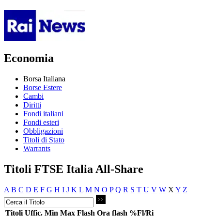
Economia
Borsa Italiana
Borse Estere
Cambi
Diritti
Fondi italiani
Fondi esteri
Obbligazioni
Titoli di Stato
Warrants
Titoli FTSE Italia All-Share
A
B
C
D
E
F
G
H
I
J
K
L
M
N
O
P
Q
R
S
T
U
V
W
X
Y
Z
Titoli
Uffic.
Min
Max
Flash
Ora flash
%Fl/Ri