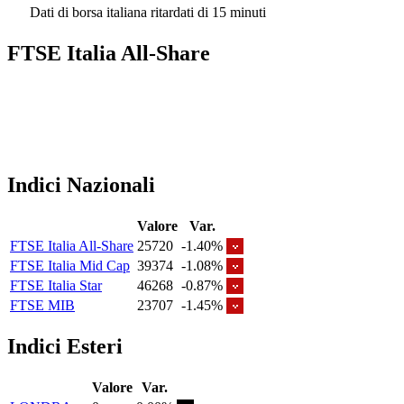
Dati di borsa italiana ritardati di 15 minuti
FTSE Italia All-Share
Indici Nazionali
Valore
Var.
FTSE Italia All-Share
25720
-1.40%
FTSE Italia Mid Cap
39374
-1.08%
FTSE Italia Star
46268
-0.87%
FTSE MIB
23707
-1.45%
Indici Esteri
Valore
Var.