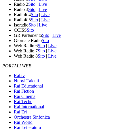
Radio 2
Sito
|
Live
Radio 3
Sito
|
Live
Radiofd4
Sito
|
Live
Radiofd5
Sito
|
Live
Isoradio
Sito
|
Live
CCISS
Sito
GR Parlamento
Sito
|
Live
Giornale Radio
Sito
Web Radio 6
Sito
|
Live
Web Radio 7
Sito
|
Live
Web Radio 8
Sito
|
Live
PORTALI WEB
Rai.tv
Nuovi Talenti
Rai Educational
Rai Fiction
Rai Cinema
Rai Teche
Rai International
Rai Eri
Orchestra Sinfonica
Rai World
Rai Letteratura