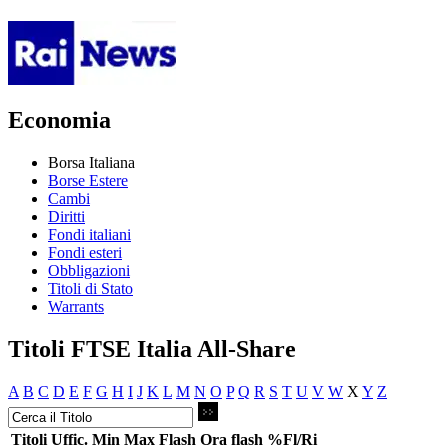
Economia
Borsa Italiana
Borse Estere
Cambi
Diritti
Fondi italiani
Fondi esteri
Obbligazioni
Titoli di Stato
Warrants
Titoli FTSE Italia All-Share
A
B
C
D
E
F
G
H
I
J
K
L
M
N
O
P
Q
R
S
T
U
V
W
X
Y
Z
Titoli
Uffic.
Min
Max
Flash
Ora flash
%Fl/Ri