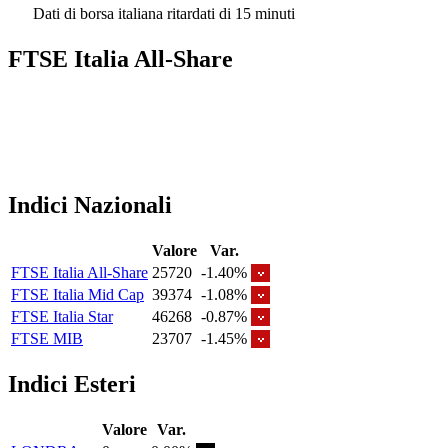
Dati di borsa italiana ritardati di 15 minuti
FTSE Italia All-Share
Indici Nazionali
Valore
Var.
FTSE Italia All-Share
25720
-1.40%
FTSE Italia Mid Cap
39374
-1.08%
FTSE Italia Star
46268
-0.87%
FTSE MIB
23707
-1.45%
Indici Esteri
Valore
Var.