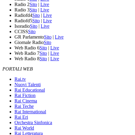
Radio 2
Sito
|
Live
Radio 3
Sito
|
Live
Radiofd4
Sito
|
Live
Radiofd5
Sito
|
Live
Isoradio
Sito
|
Live
CCISS
Sito
GR Parlamento
Sito
|
Live
Giornale Radio
Sito
Web Radio 6
Sito
|
Live
Web Radio 7
Sito
|
Live
Web Radio 8
Sito
|
Live
PORTALI WEB
Rai.tv
Nuovi Talenti
Rai Educational
Rai Fiction
Rai Cinema
Rai Teche
Rai International
Rai Eri
Orchestra Sinfonica
Rai World
Rai Letteratura