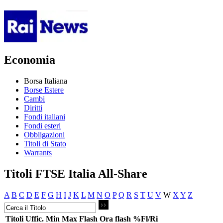
Economia
Borsa Italiana
Borse Estere
Cambi
Diritti
Fondi italiani
Fondi esteri
Obbligazioni
Titoli di Stato
Warrants
Titoli FTSE Italia All-Share
A
B
C
D
E
F
G
H
I
J
K
L
M
N
O
P
Q
R
S
T
U
V
W
X
Y
Z
Titoli
Uffic.
Min
Max
Flash
Ora flash
%Fl/Ri