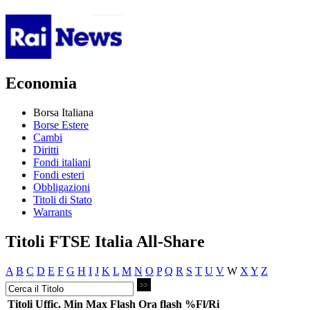
Economia
Borsa Italiana
Borse Estere
Cambi
Diritti
Fondi italiani
Fondi esteri
Obbligazioni
Titoli di Stato
Warrants
Titoli FTSE Italia All-Share
A
B
C
D
E
F
G
H
I
J
K
L
M
N
O
P
Q
R
S
T
U
V
W
X
Y
Z
Titoli
Uffic.
Min
Max
Flash
Ora flash
%Fl/Ri