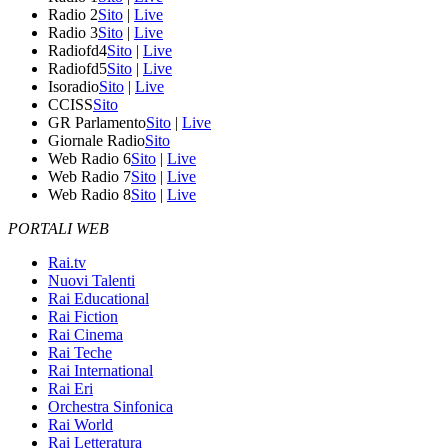
Radio 2
Sito
|
Live
Radio 3
Sito
|
Live
Radiofd4
Sito
|
Live
Radiofd5
Sito
|
Live
Isoradio
Sito
|
Live
CCISS
Sito
GR Parlamento
Sito
|
Live
Giornale Radio
Sito
Web Radio 6
Sito
|
Live
Web Radio 7
Sito
|
Live
Web Radio 8
Sito
|
Live
PORTALI WEB
Rai.tv
Nuovi Talenti
Rai Educational
Rai Fiction
Rai Cinema
Rai Teche
Rai International
Rai Eri
Orchestra Sinfonica
Rai World
Rai Letteratura