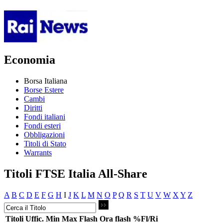
Economia
Borsa Italiana
Borse Estere
Cambi
Diritti
Fondi italiani
Fondi esteri
Obbligazioni
Titoli di Stato
Warrants
Titoli FTSE Italia All-Share
A
B
C
D
E
F
G
H
I
J
K
L
M
N
O
P
Q
R
S
T
U
V
W
X
Y
Z
Titoli
Uffic.
Min
Max
Flash
Ora flash
%Fl/Ri