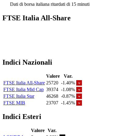
Dati di borsa italiana ritardati di 15 minuti
FTSE Italia All-Share
Indici Nazionali
Valore
Var.
FTSE Italia All-Share
25720
-1.40%
FTSE Italia Mid Cap
39374
-1.08%
FTSE Italia Star
46268
-0.87%
FTSE MIB
23707
-1.45%
Indici Esteri
Valore
Var.