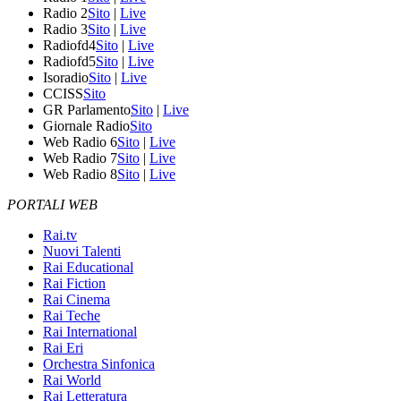
Radio 2
Sito
|
Live
Radio 3
Sito
|
Live
Radiofd4
Sito
|
Live
Radiofd5
Sito
|
Live
Isoradio
Sito
|
Live
CCISS
Sito
GR Parlamento
Sito
|
Live
Giornale Radio
Sito
Web Radio 6
Sito
|
Live
Web Radio 7
Sito
|
Live
Web Radio 8
Sito
|
Live
PORTALI WEB
Rai.tv
Nuovi Talenti
Rai Educational
Rai Fiction
Rai Cinema
Rai Teche
Rai International
Rai Eri
Orchestra Sinfonica
Rai World
Rai Letteratura