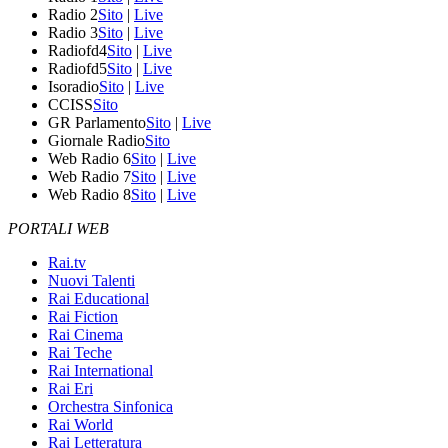
Radio 2
Sito
|
Live
Radio 3
Sito
|
Live
Radiofd4
Sito
|
Live
Radiofd5
Sito
|
Live
Isoradio
Sito
|
Live
CCISS
Sito
GR Parlamento
Sito
|
Live
Giornale Radio
Sito
Web Radio 6
Sito
|
Live
Web Radio 7
Sito
|
Live
Web Radio 8
Sito
|
Live
PORTALI WEB
Rai.tv
Nuovi Talenti
Rai Educational
Rai Fiction
Rai Cinema
Rai Teche
Rai International
Rai Eri
Orchestra Sinfonica
Rai World
Rai Letteratura