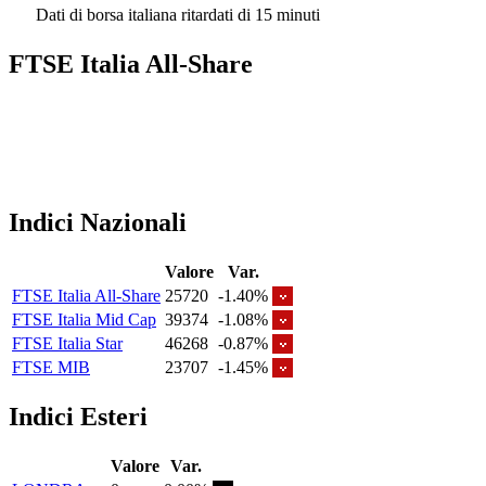
Dati di borsa italiana ritardati di 15 minuti
FTSE Italia All-Share
Indici Nazionali
Valore
Var.
FTSE Italia All-Share
25720
-1.40%
FTSE Italia Mid Cap
39374
-1.08%
FTSE Italia Star
46268
-0.87%
FTSE MIB
23707
-1.45%
Indici Esteri
Valore
Var.