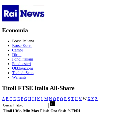
Economia
Borsa Italiana
Borse Estere
Cambi
Diritti
Fondi italiani
Fondi esteri
Obbligazioni
Titoli di Stato
Warrants
Titoli FTSE Italia All-Share
A
B
C
D
E
F
G
H
I
J
K
L
M
N
O
P
Q
R
S
T
U
V
W
X
Y
Z
Titoli
Uffic.
Min
Max
Flash
Ora flash
%Fl/Ri