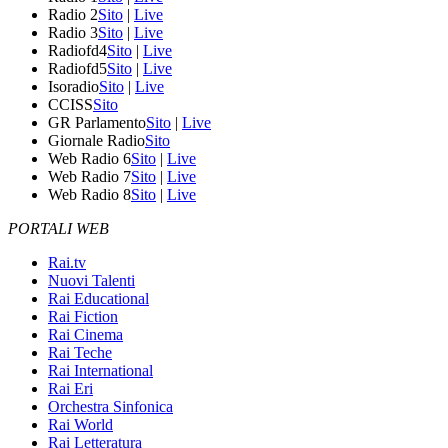
Radio 2
Sito
|
Live
Radio 3
Sito
|
Live
Radiofd4
Sito
|
Live
Radiofd5
Sito
|
Live
Isoradio
Sito
|
Live
CCISS
Sito
GR Parlamento
Sito
|
Live
Giornale Radio
Sito
Web Radio 6
Sito
|
Live
Web Radio 7
Sito
|
Live
Web Radio 8
Sito
|
Live
PORTALI WEB
Rai.tv
Nuovi Talenti
Rai Educational
Rai Fiction
Rai Cinema
Rai Teche
Rai International
Rai Eri
Orchestra Sinfonica
Rai World
Rai Letteratura