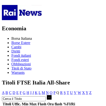
Economia
Borsa Italiana
Borse Estere
Cambi
Diritti
Fondi italiani
Fondi esteri
Obbligazioni
Titoli di Stato
Warrants
Titoli FTSE Italia All-Share
A
B
C
D
E
F
G
H
I
J
K
L
M
N
O
P
Q
R
S
T
U
V
W
X
Y
Z
Titoli
Uffic.
Min
Max
Flash
Ora flash
%Fl/Ri