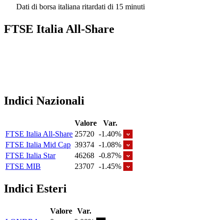
Dati di borsa italiana ritardati di 15 minuti
FTSE Italia All-Share
Indici Nazionali
Valore
Var.
FTSE Italia All-Share
25720
-1.40%
FTSE Italia Mid Cap
39374
-1.08%
FTSE Italia Star
46268
-0.87%
FTSE MIB
23707
-1.45%
Indici Esteri
Valore
Var.