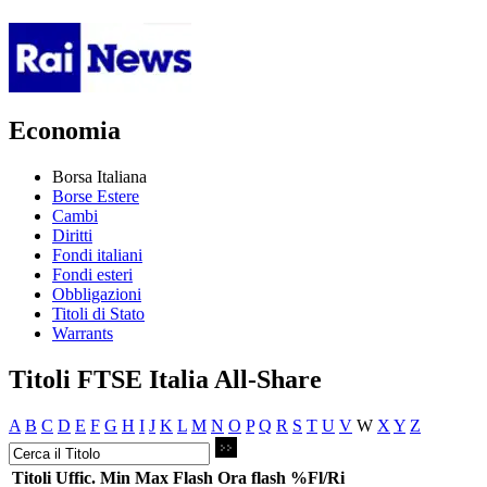
Economia
Borsa Italiana
Borse Estere
Cambi
Diritti
Fondi italiani
Fondi esteri
Obbligazioni
Titoli di Stato
Warrants
Titoli FTSE Italia All-Share
A
B
C
D
E
F
G
H
I
J
K
L
M
N
O
P
Q
R
S
T
U
V
W
X
Y
Z
Titoli
Uffic.
Min
Max
Flash
Ora flash
%Fl/Ri