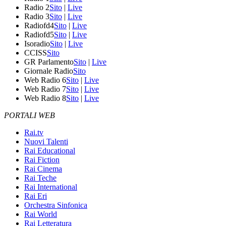
Radio 2
Sito
|
Live
Radio 3
Sito
|
Live
Radiofd4
Sito
|
Live
Radiofd5
Sito
|
Live
Isoradio
Sito
|
Live
CCISS
Sito
GR Parlamento
Sito
|
Live
Giornale Radio
Sito
Web Radio 6
Sito
|
Live
Web Radio 7
Sito
|
Live
Web Radio 8
Sito
|
Live
PORTALI WEB
Rai.tv
Nuovi Talenti
Rai Educational
Rai Fiction
Rai Cinema
Rai Teche
Rai International
Rai Eri
Orchestra Sinfonica
Rai World
Rai Letteratura