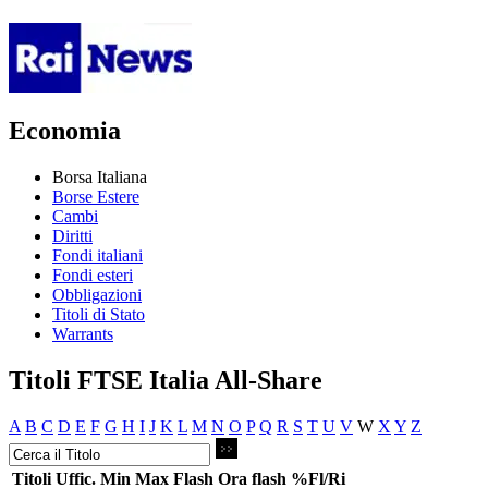
Economia
Borsa Italiana
Borse Estere
Cambi
Diritti
Fondi italiani
Fondi esteri
Obbligazioni
Titoli di Stato
Warrants
Titoli FTSE Italia All-Share
A
B
C
D
E
F
G
H
I
J
K
L
M
N
O
P
Q
R
S
T
U
V
W
X
Y
Z
Titoli
Uffic.
Min
Max
Flash
Ora flash
%Fl/Ri