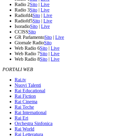
Radio 2
Sito
|
Live
Radio 3
Sito
|
Live
Radiofd4
Sito
|
Live
Radiofd5
Sito
|
Live
Isoradio
Sito
|
Live
CCISS
Sito
GR Parlamento
Sito
|
Live
Giornale Radio
Sito
Web Radio 6
Sito
|
Live
Web Radio 7
Sito
|
Live
Web Radio 8
Sito
|
Live
PORTALI WEB
Rai.tv
Nuovi Talenti
Rai Educational
Rai Fiction
Rai Cinema
Rai Teche
Rai International
Rai Eri
Orchestra Sinfonica
Rai World
Rai Letteratura