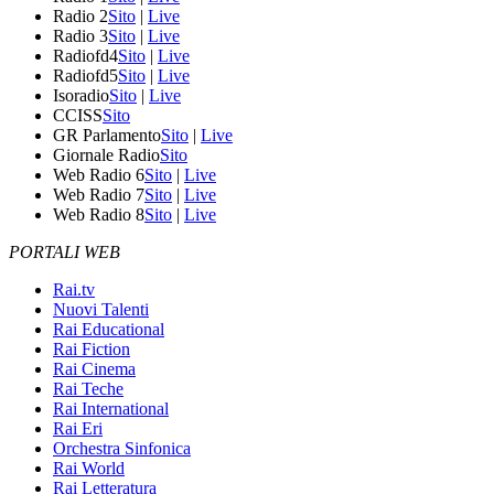
Radio 2
Sito
|
Live
Radio 3
Sito
|
Live
Radiofd4
Sito
|
Live
Radiofd5
Sito
|
Live
Isoradio
Sito
|
Live
CCISS
Sito
GR Parlamento
Sito
|
Live
Giornale Radio
Sito
Web Radio 6
Sito
|
Live
Web Radio 7
Sito
|
Live
Web Radio 8
Sito
|
Live
PORTALI WEB
Rai.tv
Nuovi Talenti
Rai Educational
Rai Fiction
Rai Cinema
Rai Teche
Rai International
Rai Eri
Orchestra Sinfonica
Rai World
Rai Letteratura