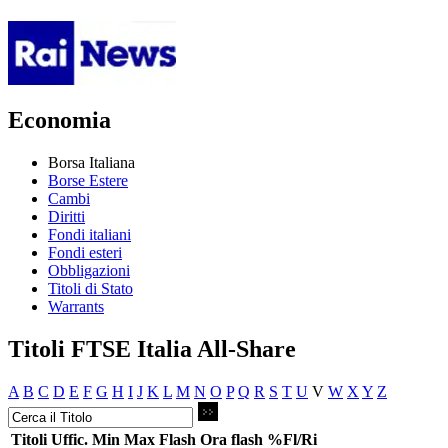
Economia
Borsa Italiana
Borse Estere
Cambi
Diritti
Fondi italiani
Fondi esteri
Obbligazioni
Titoli di Stato
Warrants
Titoli FTSE Italia All-Share
A
B
C
D
E
F
G
H
I
J
K
L
M
N
O
P
Q
R
S
T
U
V
W
X
Y
Z
Titoli
Uffic.
Min
Max
Flash
Ora flash
%Fl/Ri