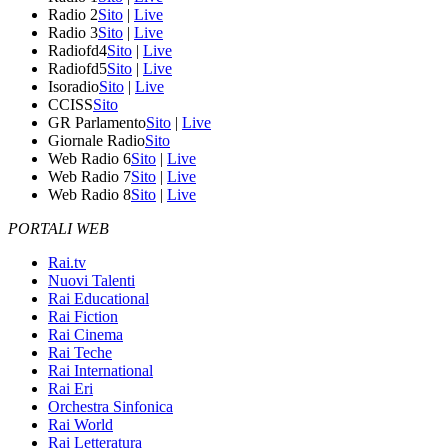
Radio 2
Sito
|
Live
Radio 3
Sito
|
Live
Radiofd4
Sito
|
Live
Radiofd5
Sito
|
Live
Isoradio
Sito
|
Live
CCISS
Sito
GR Parlamento
Sito
|
Live
Giornale Radio
Sito
Web Radio 6
Sito
|
Live
Web Radio 7
Sito
|
Live
Web Radio 8
Sito
|
Live
PORTALI WEB
Rai.tv
Nuovi Talenti
Rai Educational
Rai Fiction
Rai Cinema
Rai Teche
Rai International
Rai Eri
Orchestra Sinfonica
Rai World
Rai Letteratura