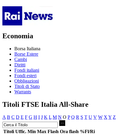
Economia
Borsa Italiana
Borse Estere
Cambi
Diritti
Fondi italiani
Fondi esteri
Obbligazioni
Titoli di Stato
Warrants
Titoli FTSE Italia All-Share
A
B
C
D
E
F
G
H
I
J
K
L
M
N
O
P
Q
R
S
T
U
V
W
X
Y
Z
Titoli
Uffic.
Min
Max
Flash
Ora flash
%Fl/Ri