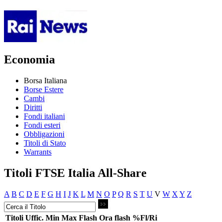
Economia
Borsa Italiana
Borse Estere
Cambi
Diritti
Fondi italiani
Fondi esteri
Obbligazioni
Titoli di Stato
Warrants
Titoli FTSE Italia All-Share
A
B
C
D
E
F
G
H
I
J
K
L
M
N
O
P
Q
R
S
T
U
V
W
X
Y
Z
Titoli
Uffic.
Min
Max
Flash
Ora flash
%Fl/Ri