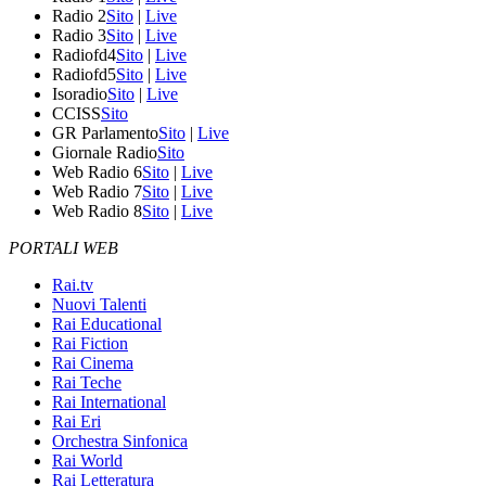
Radio 2
Sito
|
Live
Radio 3
Sito
|
Live
Radiofd4
Sito
|
Live
Radiofd5
Sito
|
Live
Isoradio
Sito
|
Live
CCISS
Sito
GR Parlamento
Sito
|
Live
Giornale Radio
Sito
Web Radio 6
Sito
|
Live
Web Radio 7
Sito
|
Live
Web Radio 8
Sito
|
Live
PORTALI WEB
Rai.tv
Nuovi Talenti
Rai Educational
Rai Fiction
Rai Cinema
Rai Teche
Rai International
Rai Eri
Orchestra Sinfonica
Rai World
Rai Letteratura