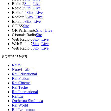
Radio 2
Sito
|
Live
Radio 3
Sito
|
Live
Radiofd4
Sito
|
Live
Radiofd5
Sito
|
Live
Isoradio
Sito
|
Live
CCISS
Sito
GR Parlamento
Sito
|
Live
Giornale Radio
Sito
Web Radio 6
Sito
|
Live
Web Radio 7
Sito
|
Live
Web Radio 8
Sito
|
Live
PORTALI WEB
Rai.tv
Nuovi Talenti
Rai Educational
Rai Fiction
Rai Cinema
Rai Teche
Rai International
Rai Eri
Orchestra Sinfonica
Rai World
Rai Letteratura