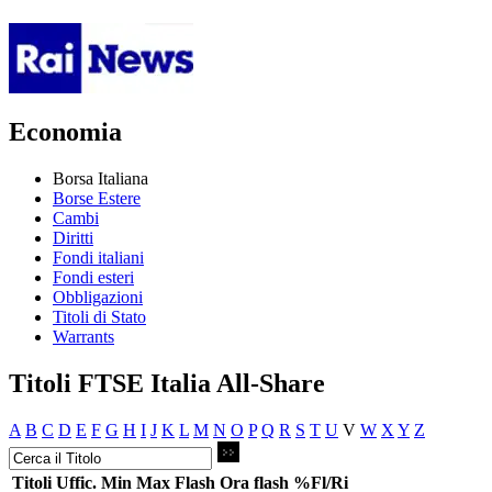
Economia
Borsa Italiana
Borse Estere
Cambi
Diritti
Fondi italiani
Fondi esteri
Obbligazioni
Titoli di Stato
Warrants
Titoli FTSE Italia All-Share
A
B
C
D
E
F
G
H
I
J
K
L
M
N
O
P
Q
R
S
T
U
V
W
X
Y
Z
Titoli
Uffic.
Min
Max
Flash
Ora flash
%Fl/Ri