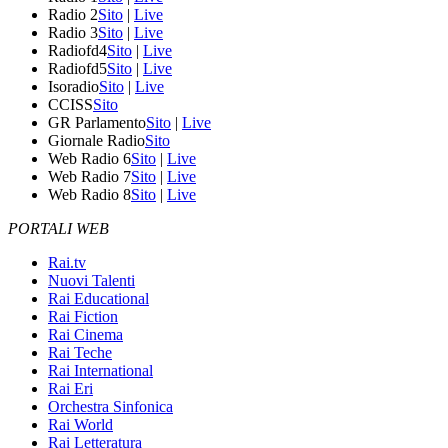
Radio 2
Sito
|
Live
Radio 3
Sito
|
Live
Radiofd4
Sito
|
Live
Radiofd5
Sito
|
Live
Isoradio
Sito
|
Live
CCISS
Sito
GR Parlamento
Sito
|
Live
Giornale Radio
Sito
Web Radio 6
Sito
|
Live
Web Radio 7
Sito
|
Live
Web Radio 8
Sito
|
Live
PORTALI WEB
Rai.tv
Nuovi Talenti
Rai Educational
Rai Fiction
Rai Cinema
Rai Teche
Rai International
Rai Eri
Orchestra Sinfonica
Rai World
Rai Letteratura