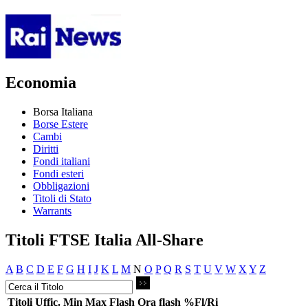
Economia
Borsa Italiana
Borse Estere
Cambi
Diritti
Fondi italiani
Fondi esteri
Obbligazioni
Titoli di Stato
Warrants
Titoli FTSE Italia All-Share
A
B
C
D
E
F
G
H
I
J
K
L
M
N
O
P
Q
R
S
T
U
V
W
X
Y
Z
Titoli
Uffic.
Min
Max
Flash
Ora flash
%Fl/Ri