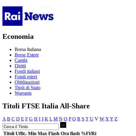
Economia
Borsa Italiana
Borse Estere
Cambi
Diritti
Fondi italiani
Fondi esteri
Obbligazioni
Titoli di Stato
Warrants
Titoli FTSE Italia All-Share
A
B
C
D
E
F
G
H
I
J
K
L
M
N
O
P
Q
R
S
T
U
V
W
X
Y
Z
Titoli
Uffic.
Min
Max
Flash
Ora flash
%Fl/Ri