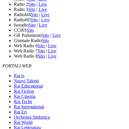
Radio 2
Sito
|
Live
Radio 3
Sito
|
Live
Radiofd4
Sito
|
Live
Radiofd5
Sito
|
Live
Isoradio
Sito
|
Live
CCISS
Sito
GR Parlamento
Sito
|
Live
Giornale Radio
Sito
Web Radio 6
Sito
|
Live
Web Radio 7
Sito
|
Live
Web Radio 8
Sito
|
Live
PORTALI WEB
Rai.tv
Nuovi Talenti
Rai Educational
Rai Fiction
Rai Cinema
Rai Teche
Rai International
Rai Eri
Orchestra Sinfonica
Rai World
Rai Letteratura