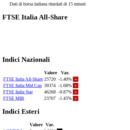
Dati di borsa italiana ritardati di 15 minuti
FTSE Italia All-Share
Indici Nazionali
Valore
Var.
FTSE Italia All-Share
25720
-1.40%
FTSE Italia Mid Cap
39374
-1.08%
FTSE Italia Star
46268
-0.87%
FTSE MIB
23707
-1.45%
Indici Esteri
Valore
Var.