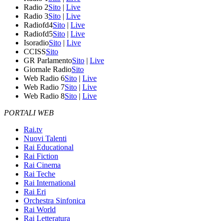
Radio 2
Sito
|
Live
Radio 3
Sito
|
Live
Radiofd4
Sito
|
Live
Radiofd5
Sito
|
Live
Isoradio
Sito
|
Live
CCISS
Sito
GR Parlamento
Sito
|
Live
Giornale Radio
Sito
Web Radio 6
Sito
|
Live
Web Radio 7
Sito
|
Live
Web Radio 8
Sito
|
Live
PORTALI WEB
Rai.tv
Nuovi Talenti
Rai Educational
Rai Fiction
Rai Cinema
Rai Teche
Rai International
Rai Eri
Orchestra Sinfonica
Rai World
Rai Letteratura