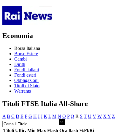
Economia
Borsa Italiana
Borse Estere
Cambi
Diritti
Fondi italiani
Fondi esteri
Obbligazioni
Titoli di Stato
Warrants
Titoli FTSE Italia All-Share
A
B
C
D
E
F
G
H
I
J
K
L
M
N
O
P
Q
R
S
T
U
V
W
X
Y
Z
Titoli
Uffic.
Min
Max
Flash
Ora flash
%Fl/Ri