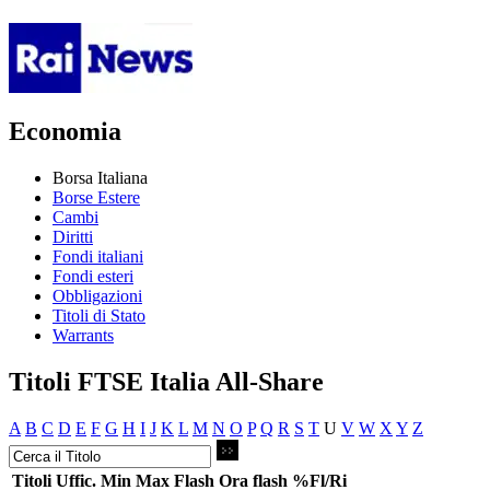
Economia
Borsa Italiana
Borse Estere
Cambi
Diritti
Fondi italiani
Fondi esteri
Obbligazioni
Titoli di Stato
Warrants
Titoli FTSE Italia All-Share
A
B
C
D
E
F
G
H
I
J
K
L
M
N
O
P
Q
R
S
T
U
V
W
X
Y
Z
Titoli
Uffic.
Min
Max
Flash
Ora flash
%Fl/Ri