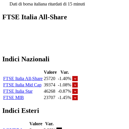
Dati di borsa italiana ritardati di 15 minuti
FTSE Italia All-Share
Indici Nazionali
Valore
Var.
FTSE Italia All-Share
25720
-1.40%
FTSE Italia Mid Cap
39374
-1.08%
FTSE Italia Star
46268
-0.87%
FTSE MIB
23707
-1.45%
Indici Esteri
Valore
Var.