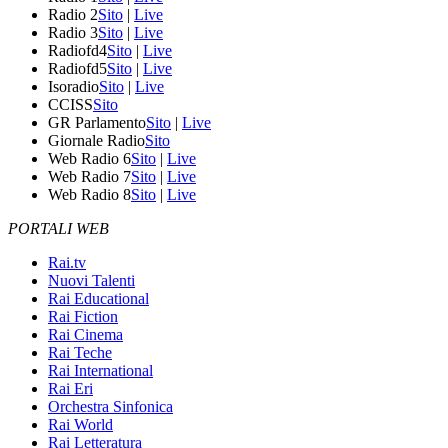
Radio 2
Sito
|
Live
Radio 3
Sito
|
Live
Radiofd4
Sito
|
Live
Radiofd5
Sito
|
Live
Isoradio
Sito
|
Live
CCISS
Sito
GR Parlamento
Sito
|
Live
Giornale Radio
Sito
Web Radio 6
Sito
|
Live
Web Radio 7
Sito
|
Live
Web Radio 8
Sito
|
Live
PORTALI WEB
Rai.tv
Nuovi Talenti
Rai Educational
Rai Fiction
Rai Cinema
Rai Teche
Rai International
Rai Eri
Orchestra Sinfonica
Rai World
Rai Letteratura