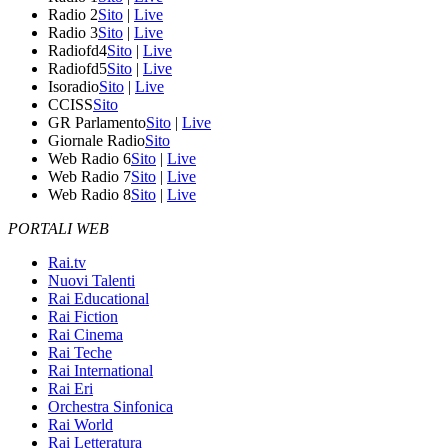
Radio 2
Sito
|
Live
Radio 3
Sito
|
Live
Radiofd4
Sito
|
Live
Radiofd5
Sito
|
Live
Isoradio
Sito
|
Live
CCISS
Sito
GR Parlamento
Sito
|
Live
Giornale Radio
Sito
Web Radio 6
Sito
|
Live
Web Radio 7
Sito
|
Live
Web Radio 8
Sito
|
Live
PORTALI WEB
Rai.tv
Nuovi Talenti
Rai Educational
Rai Fiction
Rai Cinema
Rai Teche
Rai International
Rai Eri
Orchestra Sinfonica
Rai World
Rai Letteratura