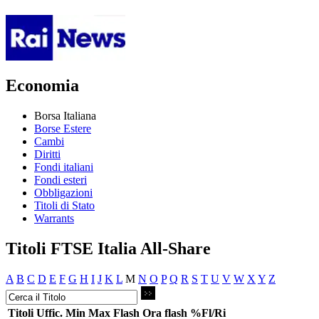
Economia
Borsa Italiana
Borse Estere
Cambi
Diritti
Fondi italiani
Fondi esteri
Obbligazioni
Titoli di Stato
Warrants
Titoli FTSE Italia All-Share
A
B
C
D
E
F
G
H
I
J
K
L
M
N
O
P
Q
R
S
T
U
V
W
X
Y
Z
Titoli
Uffic.
Min
Max
Flash
Ora flash
%Fl/Ri