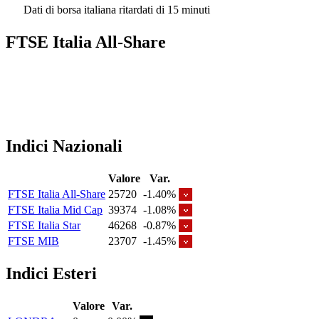
Dati di borsa italiana ritardati di 15 minuti
FTSE Italia All-Share
Indici Nazionali
Valore
Var.
FTSE Italia All-Share
25720
-1.40%
FTSE Italia Mid Cap
39374
-1.08%
FTSE Italia Star
46268
-0.87%
FTSE MIB
23707
-1.45%
Indici Esteri
Valore
Var.