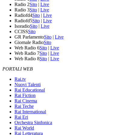
Radio 2
Sito
|
Live
Radio 3
Sito
|
Live
Radiofd4
Sito
|
Live
Radiofd5
Sito
|
Live
Isoradio
Sito
|
Live
CCISS
Sito
GR Parlamento
Sito
|
Live
Giornale Radio
Sito
Web Radio 6
Sito
|
Live
Web Radio 7
Sito
|
Live
Web Radio 8
Sito
|
Live
PORTALI WEB
Rai.tv
Nuovi Talenti
Rai Educational
Rai Fiction
Rai Cinema
Rai Teche
Rai International
Rai Eri
Orchestra Sinfonica
Rai World
Rai Letteratura