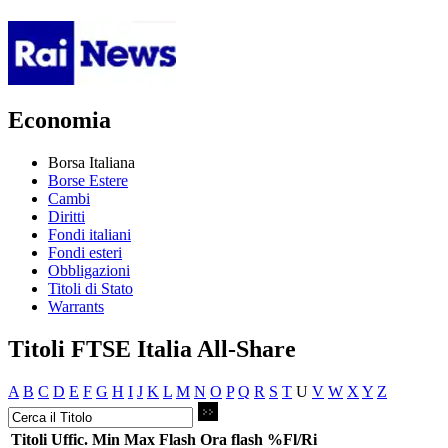
Economia
Borsa Italiana
Borse Estere
Cambi
Diritti
Fondi italiani
Fondi esteri
Obbligazioni
Titoli di Stato
Warrants
Titoli FTSE Italia All-Share
A
B
C
D
E
F
G
H
I
J
K
L
M
N
O
P
Q
R
S
T
U
V
W
X
Y
Z
Titoli
Uffic.
Min
Max
Flash
Ora flash
%Fl/Ri