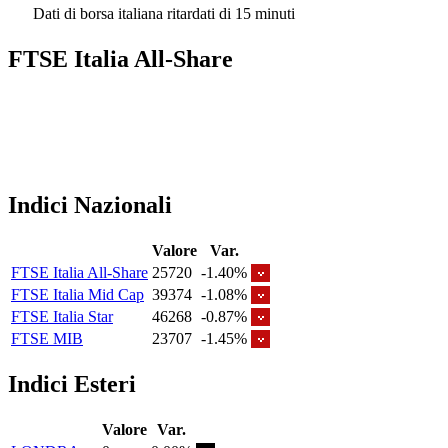
Dati di borsa italiana ritardati di 15 minuti
FTSE Italia All-Share
Indici Nazionali
Valore
Var.
FTSE Italia All-Share
25720
-1.40%
FTSE Italia Mid Cap
39374
-1.08%
FTSE Italia Star
46268
-0.87%
FTSE MIB
23707
-1.45%
Indici Esteri
Valore
Var.