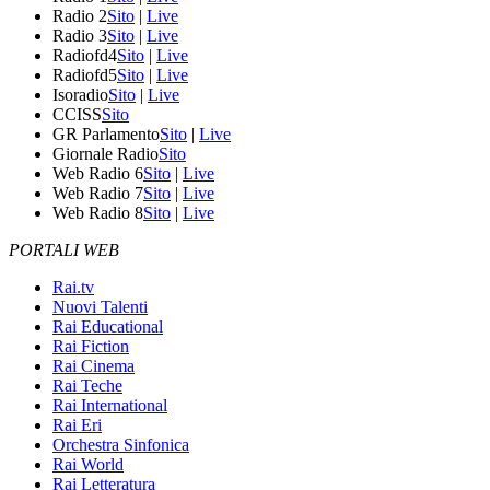
Radio 2
Sito
|
Live
Radio 3
Sito
|
Live
Radiofd4
Sito
|
Live
Radiofd5
Sito
|
Live
Isoradio
Sito
|
Live
CCISS
Sito
GR Parlamento
Sito
|
Live
Giornale Radio
Sito
Web Radio 6
Sito
|
Live
Web Radio 7
Sito
|
Live
Web Radio 8
Sito
|
Live
PORTALI WEB
Rai.tv
Nuovi Talenti
Rai Educational
Rai Fiction
Rai Cinema
Rai Teche
Rai International
Rai Eri
Orchestra Sinfonica
Rai World
Rai Letteratura