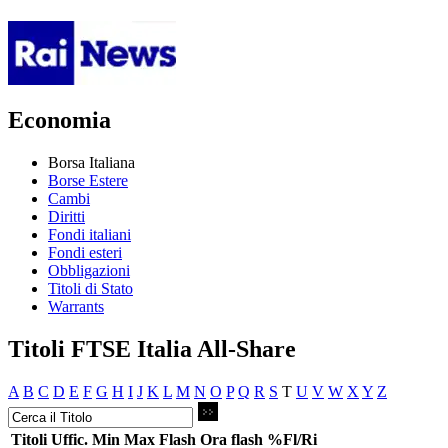
Economia
Borsa Italiana
Borse Estere
Cambi
Diritti
Fondi italiani
Fondi esteri
Obbligazioni
Titoli di Stato
Warrants
Titoli FTSE Italia All-Share
A
B
C
D
E
F
G
H
I
J
K
L
M
N
O
P
Q
R
S
T
U
V
W
X
Y
Z
Titoli
Uffic.
Min
Max
Flash
Ora flash
%Fl/Ri