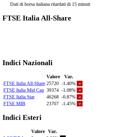
Dati di borsa italiana ritardati di 15 minuti
FTSE Italia All-Share
Indici Nazionali
Valore
Var.
FTSE Italia All-Share
25720
-1.40%
FTSE Italia Mid Cap
39374
-1.08%
FTSE Italia Star
46268
-0.87%
FTSE MIB
23707
-1.45%
Indici Esteri
Valore
Var.