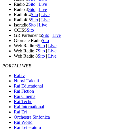
Radio 2
Sito
|
Live
Radio 3
Sito
|
Live
Radiofd4
Sito
|
Live
Radiofd5
Sito
|
Live
Isoradio
Sito
|
Live
CCISS
Sito
GR Parlamento
Sito
|
Live
Giornale Radio
Sito
Web Radio 6
Sito
|
Live
Web Radio 7
Sito
|
Live
Web Radio 8
Sito
|
Live
PORTALI WEB
Rai.tv
Nuovi Talenti
Rai Educational
Rai Fiction
Rai Cinema
Rai Teche
Rai International
Rai Eri
Orchestra Sinfonica
Rai World
Rai Letteratura