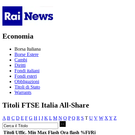
Economia
Borsa Italiana
Borse Estere
Cambi
Diritti
Fondi italiani
Fondi esteri
Obbligazioni
Titoli di Stato
Warrants
Titoli FTSE Italia All-Share
A
B
C
D
E
F
G
H
I
J
K
L
M
N
O
P
Q
R
S
T
U
V
W
X
Y
Z
Titoli
Uffic.
Min
Max
Flash
Ora flash
%Fl/Ri