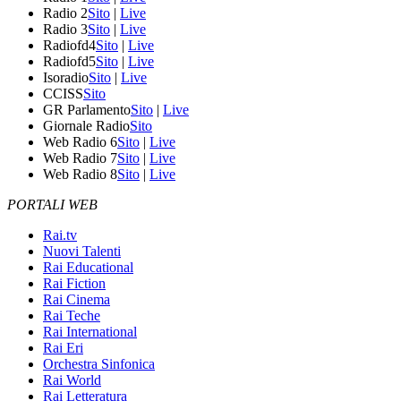
Radio 2
Sito
|
Live
Radio 3
Sito
|
Live
Radiofd4
Sito
|
Live
Radiofd5
Sito
|
Live
Isoradio
Sito
|
Live
CCISS
Sito
GR Parlamento
Sito
|
Live
Giornale Radio
Sito
Web Radio 6
Sito
|
Live
Web Radio 7
Sito
|
Live
Web Radio 8
Sito
|
Live
PORTALI WEB
Rai.tv
Nuovi Talenti
Rai Educational
Rai Fiction
Rai Cinema
Rai Teche
Rai International
Rai Eri
Orchestra Sinfonica
Rai World
Rai Letteratura