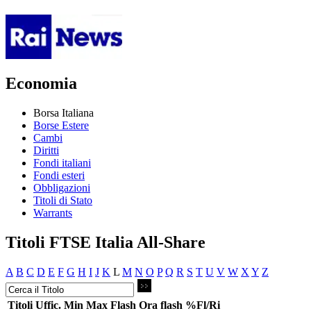
Economia
Borsa Italiana
Borse Estere
Cambi
Diritti
Fondi italiani
Fondi esteri
Obbligazioni
Titoli di Stato
Warrants
Titoli FTSE Italia All-Share
A
B
C
D
E
F
G
H
I
J
K
L
M
N
O
P
Q
R
S
T
U
V
W
X
Y
Z
Titoli
Uffic.
Min
Max
Flash
Ora flash
%Fl/Ri