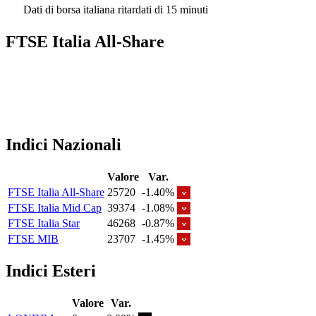
Dati di borsa italiana ritardati di 15 minuti
FTSE Italia All-Share
Indici Nazionali
Valore
Var.
FTSE Italia All-Share
25720
-1.40%
FTSE Italia Mid Cap
39374
-1.08%
FTSE Italia Star
46268
-0.87%
FTSE MIB
23707
-1.45%
Indici Esteri
Valore
Var.