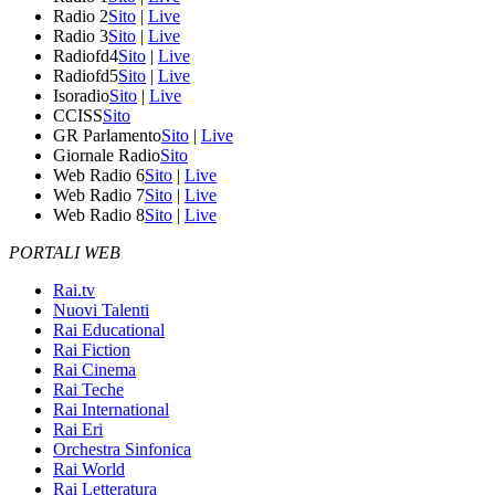
Radio 2
Sito
|
Live
Radio 3
Sito
|
Live
Radiofd4
Sito
|
Live
Radiofd5
Sito
|
Live
Isoradio
Sito
|
Live
CCISS
Sito
GR Parlamento
Sito
|
Live
Giornale Radio
Sito
Web Radio 6
Sito
|
Live
Web Radio 7
Sito
|
Live
Web Radio 8
Sito
|
Live
PORTALI WEB
Rai.tv
Nuovi Talenti
Rai Educational
Rai Fiction
Rai Cinema
Rai Teche
Rai International
Rai Eri
Orchestra Sinfonica
Rai World
Rai Letteratura