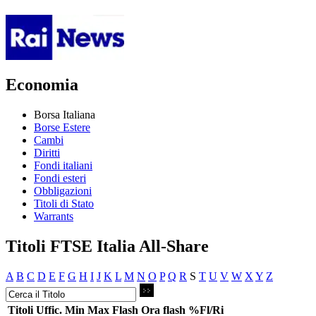
Economia
Borsa Italiana
Borse Estere
Cambi
Diritti
Fondi italiani
Fondi esteri
Obbligazioni
Titoli di Stato
Warrants
Titoli FTSE Italia All-Share
A
B
C
D
E
F
G
H
I
J
K
L
M
N
O
P
Q
R
S
T
U
V
W
X
Y
Z
Titoli
Uffic.
Min
Max
Flash
Ora flash
%Fl/Ri