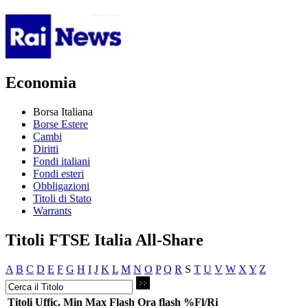
Economia
Borsa Italiana
Borse Estere
Cambi
Diritti
Fondi italiani
Fondi esteri
Obbligazioni
Titoli di Stato
Warrants
Titoli FTSE Italia All-Share
A
B
C
D
E
F
G
H
I
J
K
L
M
N
O
P
Q
R
S
T
U
V
W
X
Y
Z
Titoli
Uffic.
Min
Max
Flash
Ora flash
%Fl/Ri