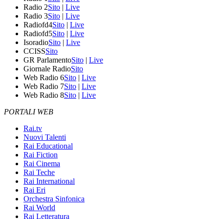
Radio 2
Sito
|
Live
Radio 3
Sito
|
Live
Radiofd4
Sito
|
Live
Radiofd5
Sito
|
Live
Isoradio
Sito
|
Live
CCISS
Sito
GR Parlamento
Sito
|
Live
Giornale Radio
Sito
Web Radio 6
Sito
|
Live
Web Radio 7
Sito
|
Live
Web Radio 8
Sito
|
Live
PORTALI WEB
Rai.tv
Nuovi Talenti
Rai Educational
Rai Fiction
Rai Cinema
Rai Teche
Rai International
Rai Eri
Orchestra Sinfonica
Rai World
Rai Letteratura