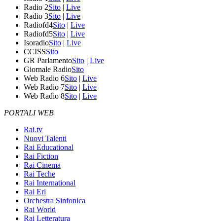
Radio 2
Sito
|
Live
Radio 3
Sito
|
Live
Radiofd4
Sito
|
Live
Radiofd5
Sito
|
Live
Isoradio
Sito
|
Live
CCISS
Sito
GR Parlamento
Sito
|
Live
Giornale Radio
Sito
Web Radio 6
Sito
|
Live
Web Radio 7
Sito
|
Live
Web Radio 8
Sito
|
Live
PORTALI WEB
Rai.tv
Nuovi Talenti
Rai Educational
Rai Fiction
Rai Cinema
Rai Teche
Rai International
Rai Eri
Orchestra Sinfonica
Rai World
Rai Letteratura