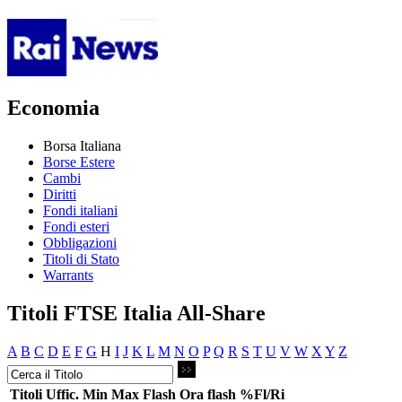
Economia
Borsa Italiana
Borse Estere
Cambi
Diritti
Fondi italiani
Fondi esteri
Obbligazioni
Titoli di Stato
Warrants
Titoli FTSE Italia All-Share
A
B
C
D
E
F
G
H
I
J
K
L
M
N
O
P
Q
R
S
T
U
V
W
X
Y
Z
Titoli
Uffic.
Min
Max
Flash
Ora flash
%Fl/Ri