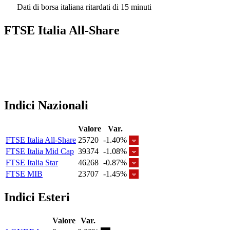
Dati di borsa italiana ritardati di 15 minuti
FTSE Italia All-Share
Indici Nazionali
Valore
Var.
FTSE Italia All-Share
25720
-1.40%
FTSE Italia Mid Cap
39374
-1.08%
FTSE Italia Star
46268
-0.87%
FTSE MIB
23707
-1.45%
Indici Esteri
Valore
Var.