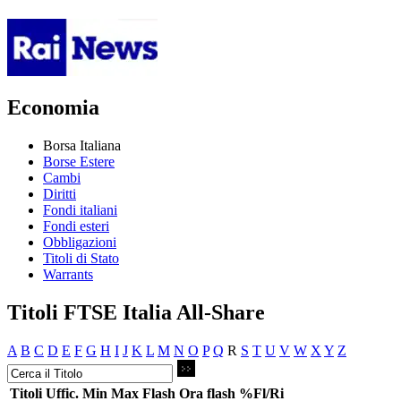
Economia
Borsa Italiana
Borse Estere
Cambi
Diritti
Fondi italiani
Fondi esteri
Obbligazioni
Titoli di Stato
Warrants
Titoli FTSE Italia All-Share
A
B
C
D
E
F
G
H
I
J
K
L
M
N
O
P
Q
R
S
T
U
V
W
X
Y
Z
Titoli
Uffic.
Min
Max
Flash
Ora flash
%Fl/Ri