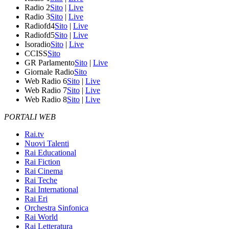
Radio 2
Sito
|
Live
Radio 3
Sito
|
Live
Radiofd4
Sito
|
Live
Radiofd5
Sito
|
Live
Isoradio
Sito
|
Live
CCISS
Sito
GR Parlamento
Sito
|
Live
Giornale Radio
Sito
Web Radio 6
Sito
|
Live
Web Radio 7
Sito
|
Live
Web Radio 8
Sito
|
Live
PORTALI WEB
Rai.tv
Nuovi Talenti
Rai Educational
Rai Fiction
Rai Cinema
Rai Teche
Rai International
Rai Eri
Orchestra Sinfonica
Rai World
Rai Letteratura