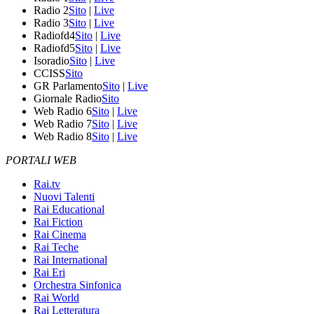
Radio 2
Sito
|
Live
Radio 3
Sito
|
Live
Radiofd4
Sito
|
Live
Radiofd5
Sito
|
Live
Isoradio
Sito
|
Live
CCISS
Sito
GR Parlamento
Sito
|
Live
Giornale Radio
Sito
Web Radio 6
Sito
|
Live
Web Radio 7
Sito
|
Live
Web Radio 8
Sito
|
Live
PORTALI WEB
Rai.tv
Nuovi Talenti
Rai Educational
Rai Fiction
Rai Cinema
Rai Teche
Rai International
Rai Eri
Orchestra Sinfonica
Rai World
Rai Letteratura