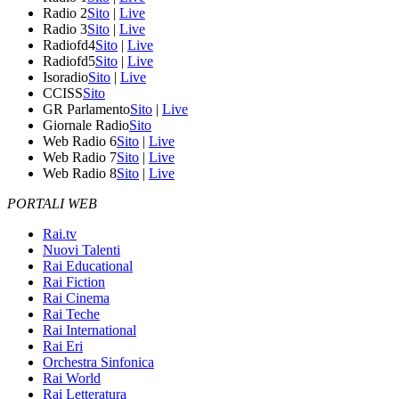
Radio 2
Sito
|
Live
Radio 3
Sito
|
Live
Radiofd4
Sito
|
Live
Radiofd5
Sito
|
Live
Isoradio
Sito
|
Live
CCISS
Sito
GR Parlamento
Sito
|
Live
Giornale Radio
Sito
Web Radio 6
Sito
|
Live
Web Radio 7
Sito
|
Live
Web Radio 8
Sito
|
Live
PORTALI WEB
Rai.tv
Nuovi Talenti
Rai Educational
Rai Fiction
Rai Cinema
Rai Teche
Rai International
Rai Eri
Orchestra Sinfonica
Rai World
Rai Letteratura