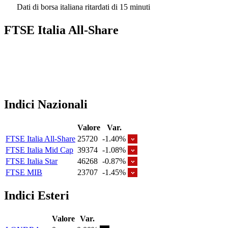
Dati di borsa italiana ritardati di 15 minuti
FTSE Italia All-Share
Indici Nazionali
Valore
Var.
FTSE Italia All-Share
25720
-1.40%
FTSE Italia Mid Cap
39374
-1.08%
FTSE Italia Star
46268
-0.87%
FTSE MIB
23707
-1.45%
Indici Esteri
Valore
Var.