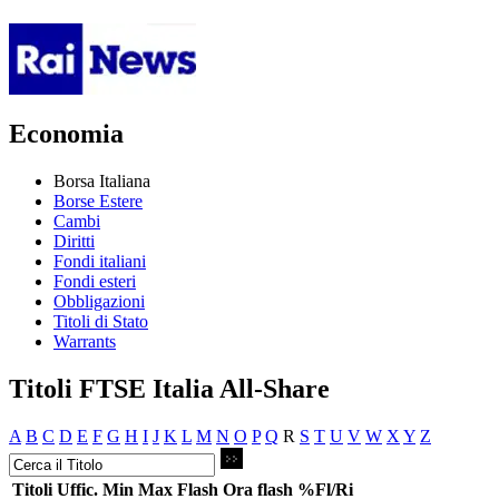
Economia
Borsa Italiana
Borse Estere
Cambi
Diritti
Fondi italiani
Fondi esteri
Obbligazioni
Titoli di Stato
Warrants
Titoli FTSE Italia All-Share
A
B
C
D
E
F
G
H
I
J
K
L
M
N
O
P
Q
R
S
T
U
V
W
X
Y
Z
Titoli
Uffic.
Min
Max
Flash
Ora flash
%Fl/Ri