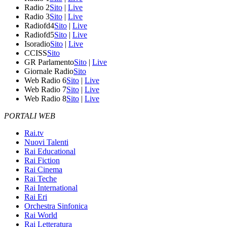
Radio 2
Sito
|
Live
Radio 3
Sito
|
Live
Radiofd4
Sito
|
Live
Radiofd5
Sito
|
Live
Isoradio
Sito
|
Live
CCISS
Sito
GR Parlamento
Sito
|
Live
Giornale Radio
Sito
Web Radio 6
Sito
|
Live
Web Radio 7
Sito
|
Live
Web Radio 8
Sito
|
Live
PORTALI WEB
Rai.tv
Nuovi Talenti
Rai Educational
Rai Fiction
Rai Cinema
Rai Teche
Rai International
Rai Eri
Orchestra Sinfonica
Rai World
Rai Letteratura