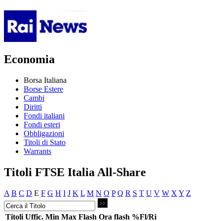
Economia
Borsa Italiana
Borse Estere
Cambi
Diritti
Fondi italiani
Fondi esteri
Obbligazioni
Titoli di Stato
Warrants
Titoli FTSE Italia All-Share
A
B
C
D
E
F
G
H
I
J
K
L
M
N
O
P
Q
R
S
T
U
V
W
X
Y
Z
Titoli
Uffic.
Min
Max
Flash
Ora flash
%Fl/Ri