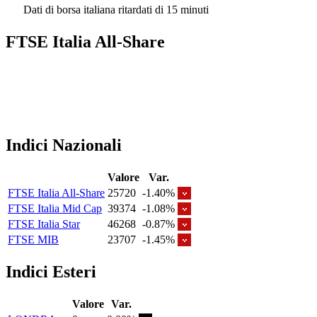
Dati di borsa italiana ritardati di 15 minuti
FTSE Italia All-Share
Indici Nazionali
Valore
Var.
FTSE Italia All-Share
25720
-1.40%
FTSE Italia Mid Cap
39374
-1.08%
FTSE Italia Star
46268
-0.87%
FTSE MIB
23707
-1.45%
Indici Esteri
Valore
Var.