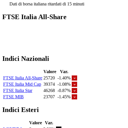
Dati di borsa italiana ritardati di 15 minuti
FTSE Italia All-Share
Indici Nazionali
Valore
Var.
FTSE Italia All-Share
25720
-1.40%
FTSE Italia Mid Cap
39374
-1.08%
FTSE Italia Star
46268
-0.87%
FTSE MIB
23707
-1.45%
Indici Esteri
Valore
Var.