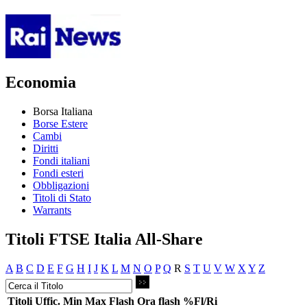
Economia
Borsa Italiana
Borse Estere
Cambi
Diritti
Fondi italiani
Fondi esteri
Obbligazioni
Titoli di Stato
Warrants
Titoli FTSE Italia All-Share
A
B
C
D
E
F
G
H
I
J
K
L
M
N
O
P
Q
R
S
T
U
V
W
X
Y
Z
Titoli
Uffic.
Min
Max
Flash
Ora flash
%Fl/Ri