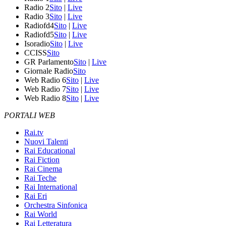
Radio 2
Sito
|
Live
Radio 3
Sito
|
Live
Radiofd4
Sito
|
Live
Radiofd5
Sito
|
Live
Isoradio
Sito
|
Live
CCISS
Sito
GR Parlamento
Sito
|
Live
Giornale Radio
Sito
Web Radio 6
Sito
|
Live
Web Radio 7
Sito
|
Live
Web Radio 8
Sito
|
Live
PORTALI WEB
Rai.tv
Nuovi Talenti
Rai Educational
Rai Fiction
Rai Cinema
Rai Teche
Rai International
Rai Eri
Orchestra Sinfonica
Rai World
Rai Letteratura