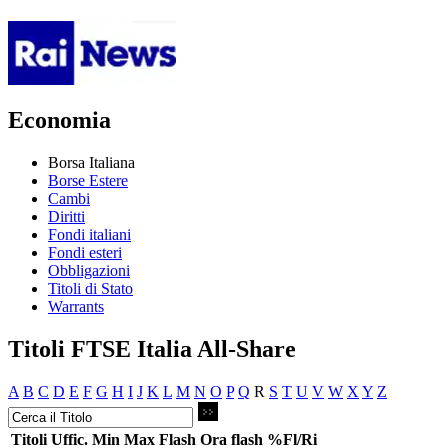
Economia
Borsa Italiana
Borse Estere
Cambi
Diritti
Fondi italiani
Fondi esteri
Obbligazioni
Titoli di Stato
Warrants
Titoli FTSE Italia All-Share
A
B
C
D
E
F
G
H
I
J
K
L
M
N
O
P
Q
R
S
T
U
V
W
X
Y
Z
Titoli
Uffic.
Min
Max
Flash
Ora flash
%Fl/Ri