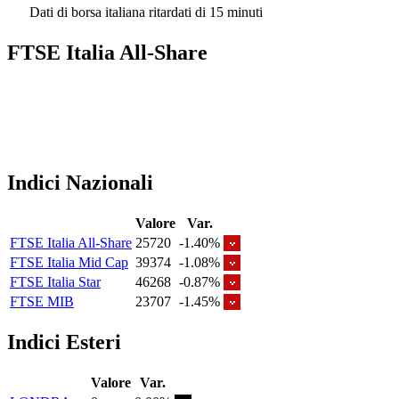
Dati di borsa italiana ritardati di 15 minuti
FTSE Italia All-Share
Indici Nazionali
Valore
Var.
FTSE Italia All-Share
25720
-1.40%
FTSE Italia Mid Cap
39374
-1.08%
FTSE Italia Star
46268
-0.87%
FTSE MIB
23707
-1.45%
Indici Esteri
Valore
Var.