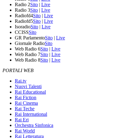
Radio 2
Sito
|
Live
Radio 3
Sito
|
Live
Radiofd4
Sito
|
Live
Radiofd5
Sito
|
Live
Isoradio
Sito
|
Live
CCISS
Sito
GR Parlamento
Sito
|
Live
Giornale Radio
Sito
Web Radio 6
Sito
|
Live
Web Radio 7
Sito
|
Live
Web Radio 8
Sito
|
Live
PORTALI WEB
Rai.tv
Nuovi Talenti
Rai Educational
Rai Fiction
Rai Cinema
Rai Teche
Rai International
Rai Eri
Orchestra Sinfonica
Rai World
Rai Letteratura